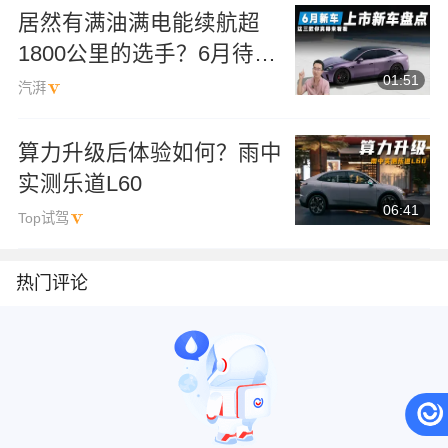
居然有满油满电能续航超
1800公里的选手？6月待上
01:51
市新车盘点
汽湃
算力升级后体验如何？雨中
实测乐道L60
06:41
Top试驾
热门评论