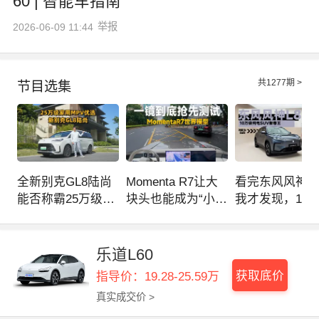
60 | 智能车指南
举报
2026-06-09 11:44
共
1277
期 >
节目选集
全新别克GL8陆尚
Momenta R7让大
看完东风风神L8
能否称霸25万级家
块头也能成为“小路
我才发现，10
用MPV市场？| 智
战神”？| 智能车指
的车已经卷成
能车指南
南
了 | 智能车指南
乐道L60
获取底价
指导价：19.28-25.59万
真实成交价 >