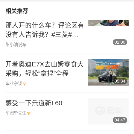
相关推荐
那人开的什么车？评论区有
没有人告诉我？#三菱#三
02:00
菱evo
陈小油说车
开着奥迪E7X去山姆零食大
采购，轻松“拿捏”全程
05:34
车业杂谈
感受一下乐道新L60
车圈毕先生
04:47