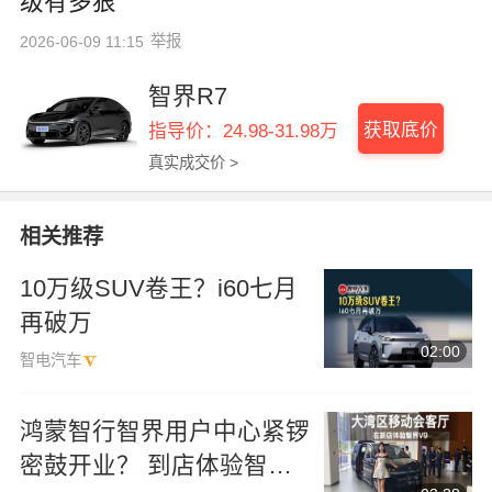
级有多狠
举报
2026-06-09 11:15
智界R7
获取底价
指导价：24.98-31.98万
真实成交价 >
相关推荐
10万级SUV卷王？i60七月
再破万
02:00
智电汽车
鸿蒙智行智界用户中心紧锣
密鼓开业？ 到店体验智界