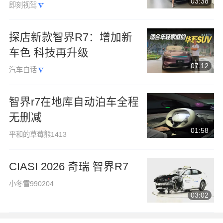
V9
03:38
即刻视驾
探店新款智界R7：增加新
车色 科技再升级
07:12
汽车白话
智界r7在地库自动泊车全程
无删减
01:58
平和的草莓熊1413
CIASI 2026 奇瑞 智界R7
小冬雪990204
03:02