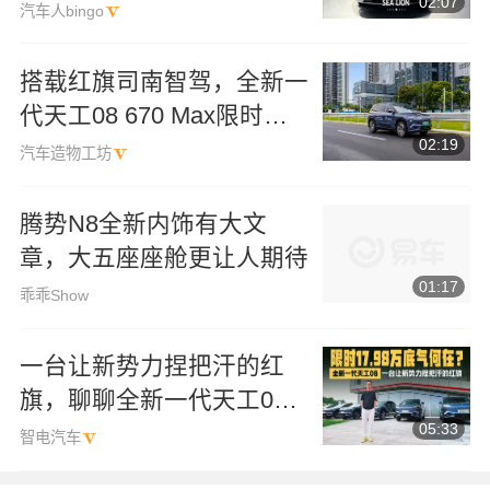
02:07
汽车人bingo
搭载红旗司南智驾，全新一
代天工08 670 Max限时
02:19
17.99万元！
汽车造物工坊
腾势N8全新内饰有大文
章，大五座座舱更让人期待
01:17
乖乖Show
一台让新势力捏把汗的红
旗，聊聊全新一代天工08
05:33
四个亮点
智电汽车