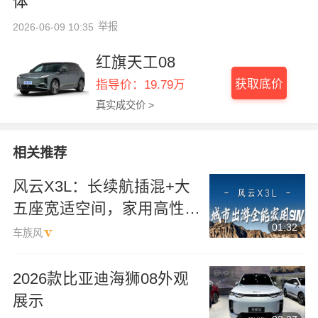
体
举报
2026-06-09 10:35
红旗天工08
获取底价
指导价：19.79万
真实成交价 >
相关推荐
风云X3L：长续航插混+大
五座宽适空间，家用高性价
01:32
比紧凑型SUV？
车族风
2026款比亚迪海狮08外观
展示