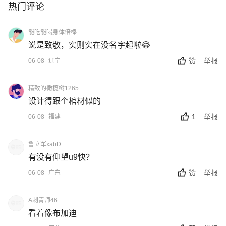
热门评论
能吃能喝身体倍棒
说是致敬，实则实在没名字起啦😂
赞
举报
06-08
辽宁
精致的橄榄树1265
设计得跟个棺材似的
1
举报
06-08
福建
鲁立军xabD
有没有仰望u9快？
赞
举报
06-08
广东
A刺青师46
看着像布加迪