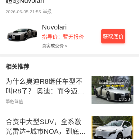
超跑Nuvolari
举报
2026-06-05 21:55
Nuvolari
获取底价
指导价：暂无报价
真实成交价 >
相关推荐
为什么奥迪R8继任车型不
叫R8了？ 奥迪：而今迈步
03:33
从头越
擎叙驾值
合资中大型SUV，全系激
光雷达+城市NOA，到底能