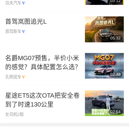
03:12
不能买？
功夫汽车
首驾岚图追光L
首驾新车
05:32
名爵MG07预售，半价小米
的感觉？具体配置怎么选？
02:48
孔明说车
星途ET5这次OTA把安全卷
到了时速130公里
02:54
女司机2姐