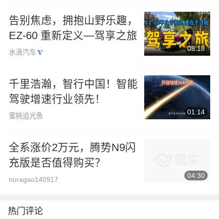
告别焦虑，拥抱山野乐趣，
EZ-60 重新定义—驾享之旅
08:18
水滴汽车
千里浩瀚，智行中国！智能
驾驶增速行业领先！
01:14
蜜桃追光鱼
全系涨价2万元，腾势N9闪
充版是否值得购买？
04:30
noragao140917
热门评论