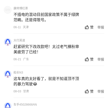
康帅博红荼
不插电的混动目前国家政策不属于绿牌
范畴。还是得限号。
赞
举报
06-11
天津
大行其道
赶紧研究下改改款吧！太过老气横秋审
美疲劳了已经！
赞
举报
06-21
广东
船长N3
这车真的太好看了，就是不知道顶不顶
的暴力驾驶😂
赞
举报
08-03
甘肃
车手45028668AN