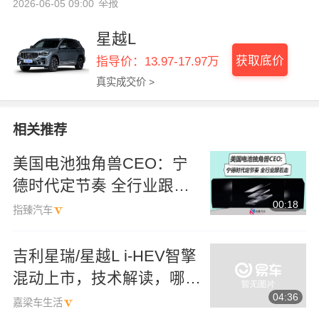
举报
2026-06-05 09:00
星越L
获取底价
指导价：13.97-17.97万
真实成交价 >
相关推荐
美国电池独角兽CEO：宁
德时代定节奏 全行业跟着
00:18
走
指臻汽车
吉利星瑞/星越L i-HEV智擎
混动上市，技术解读，哪款
04:36
车型更推荐
嘉梁车生活