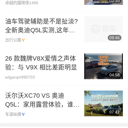
02:10
颖而出？
卓越的猫咪侠1495
油车驾驶辅助是不是扯淡?
全新奥迪Q5L实测,这年头
09:46
有必要买它吗?
出行公路
26 款魏牌V8X爱情之声体
验：与 V9X 相比差距明显
04:58
edgarqin990703
沃尔沃XC70 VS 奥迪
Q5L：家用露营体验，谁更
07:42
适合你？
车道纵横