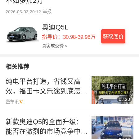
不如多加2万
举报
2026-06-03 20:12
奥迪Q5L
获取底价
指导价：30.98-39.98万
真实成交价 >
相关推荐
纯电平台打造，省钱又高
效，福田卡文乐途到底怎么
03:23
样？
壹车讯
新款奥迪Q5的全面升级：
能否在激烈的市场竞争中脱