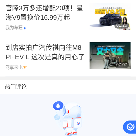
官降3万多还增配20项！星
海V9置换价16.99万起
01:20
我为车狂
到店实拍广汽传祺向往M8
PHEV L 这次是真的用心了
07:07
驾享来电
热门评论