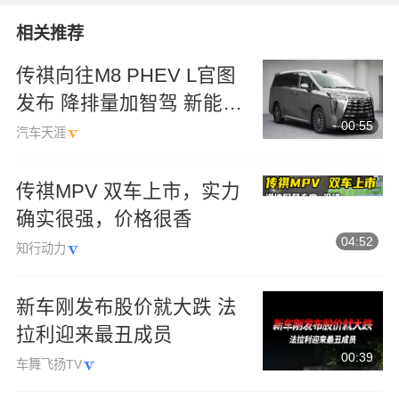
相关推荐
传祺向往M8 PHEV L官图
发布 降排量加智驾 新能源
00:55
MPV要变天？
汽车天涯
传祺MPV 双车上市，实力
确实很强，价格很香
04:52
知行动力
新车刚发布股价就大跌 法
拉利迎来最丑成员
00:39
车舞飞扬TV