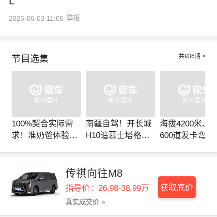
L
举报
2026-06-03 11:05
共
936
期 >
节目选集
100%契合实际需
南疆自驾！开长城
海拔4200米、
求！准奶爸体验全
H10追慕士塔格日
600道发卡弯！
新一代传祺向往E8
照金山
六座混动SUV
PHEV
更快更稳？
传祺向往M8
获取底价
指导价：26.98-38.99万
真实成交价 >