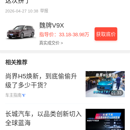
这次拼了
举报
2026-04-27 10:38
魏牌V9X
获取底价
指导价：33.18-38.98万
真实成交价 >
相关推荐
尚界H5焕新，到底偷偷升
级了多少干货？
01:33
车主指南
长城汽车，以品类创新切入
全球蓝海