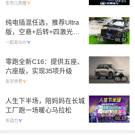
03:21
车市儿热搜
纯电插混任选，推荐Ultra
版，空悬+后转+四激光，
01:32
岚图泰山X8上市
一起去SUV
零跑全新C16：提供五座、
六座版，实现35项升级
00:30
车宇世界
人生下半场，陪妈妈在长城
工厂跑一场暖心马拉松
01:17
车动力