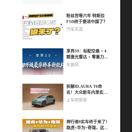
粉丝苦等六年 特斯拉
FSD终于要进中国了？
汽车天涯
享界S9：标配空悬 + 4
颗激光雷达 + 零重力座
椅，入门即顶配？
车族风
拆解ID.AURA T6命
名！大众新车内里实力
远超颜值
上车吧菲菲
神行者8实车终于来了！
路虎+华为+奇瑞，这组