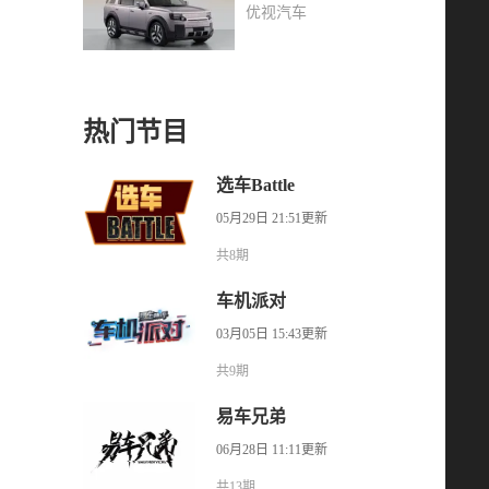
合能够热销？
优视汽车
热门节目
选车Battle
05月29日 21:51更新
共8期
车机派对
03月05日 15:43更新
共9期
易车兄弟
06月28日 11:11更新
共13期