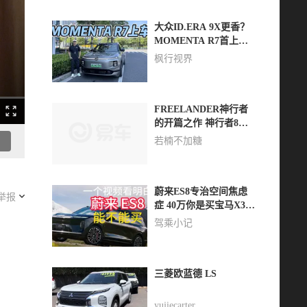
大众ID.ERA 9X更香？
MOMENTA R7首上
车，实测未来的驾驶辅
枫行视界
助！
FREELANDER神行者
的开篇之作 神行者8量
产版来啦！
若楠不加糖
蔚来ES8专治空间焦虑
举报
症 40万你是买宝马X3还
是蔚来？
驾乘小记
三菱欧蓝德 LS
yujiecarter