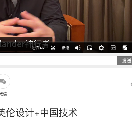
超清 4K
倍速
发送
微信
者｜英伦设计+中国技术