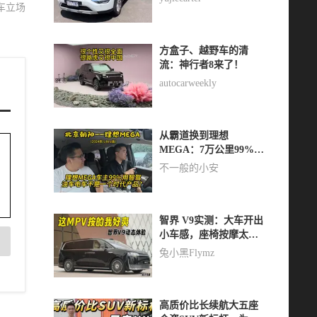
车立场
方盒子、越野车的清
流：神行者8来了！
autocarweekly
从霸道换到理想
MEGA：7万公里99%用
智驾，油车车主真不想
不一般的小安
回去开了
智界 V9实测：大车开出
小车感，座椅按摩太上
头
兔小黑Flymz
高质价比长续航大五座