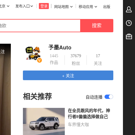
北京
发布入口
登录
网站地图
移动应用
出版
予墨Auto
关注
1445
37679
17
作品
粉丝
关注
+ 关注
相关推荐
自动连播
在全员跟风的年代，神
行者8偏偏选择做自己
车界懂大咖