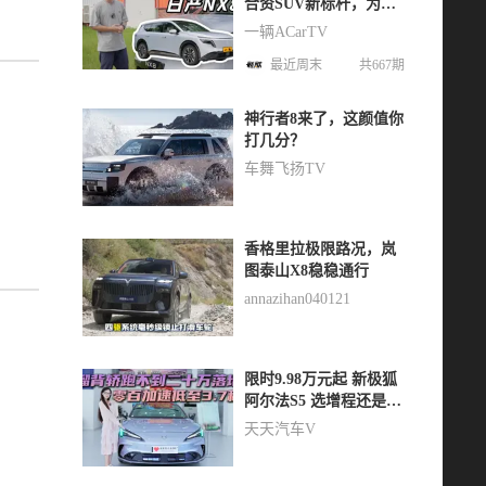
合资SUV新标杆，为什
么是日产NX8？
一辆ACarTV
最近周末
共667期
神行者8来了，这颜值你
打几分？
车舞飞扬TV
香格里拉极限路况，岚
图泰山X8稳稳通行
annazihan040121
限时9.98万元起 新极狐
阿尔法S5 选增程还是纯
电？
天天汽车V