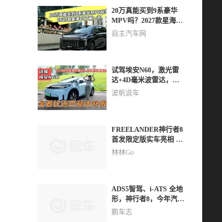
20万真能买到9系豪华
MPV吗？2027款星海V9
了解一下
自主汽车网
试驾埃安N60，激光雷
达+4D毫米波雷达，
10.68万起坐着比迈巴赫
波帆说车
舒服
FREELANDER神行者8
首发限定版实车亮相 一
眼心动
林林Go
ADS5智驾、i-ATS 全地
形，神行者8，今年汽车
设计最佳
鹏车志