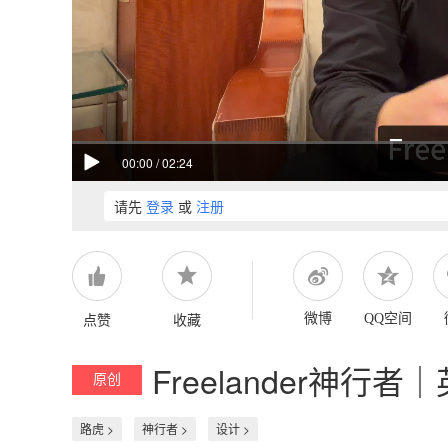
00:00
/
02:24
请先
登录
或
注册
点赞
收藏
微博
QQ空间
Freelander神行
原创
路虎 >
神行者 >
设计 >