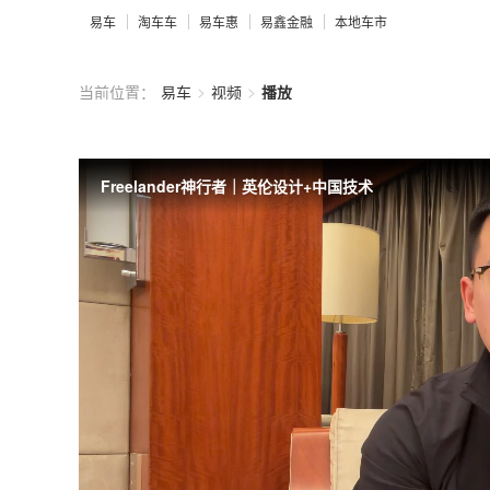
易车
淘车车
易车惠
易鑫金融
本地车市
>
>
当前位置：
易车
视频
播放
Freelander神行者｜英伦设计+中国技术