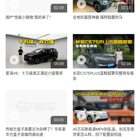
02:39
02:15
国产“性能小钢炮”真的来了！
全地形露营神器 福特智趣烈马
06:09
02:34
星海V6：十万级真正满足六座需求
长安CS75PLUS蓝鲸超擎完整用车报
告
03:05
03:11
传统方盒子真要沦为杂牌了？华系豪
45万买新能源MPV别乱选，别克至境
华方盒子双雄同源出道
世家怎么样，四个配置如何选