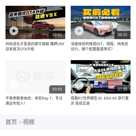
02:51
06:32
持续进化才是真的豪华旗舰 魏牌V9X
深度体验阿维塔06T，增程、纯电双
迎来首次OTA升级
动力，哪个配置最值得买？
03:40
07:35
不卷参数卷体验：埃安Ray 7，专注
搭载R7世界模型 ID. ERA 9X 穿行重
满足年轻人！
庆 表现实录
首页
>
视频