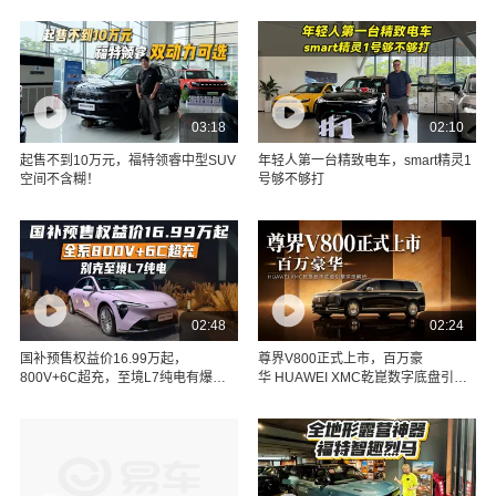
03:18
02:10
起售不到10万元，福特领睿中型SUV
年轻人第一台精致电车，smart精灵1
空间不含糊！
号够不够打
02:48
02:24
国补预售权益价16.99万起，
尊界V800正式上市，百万豪
800V+6C超充，至境L7纯电有爆款
华 HUAWEI XMC乾崑数字底盘引擎
潜质！
深度解析