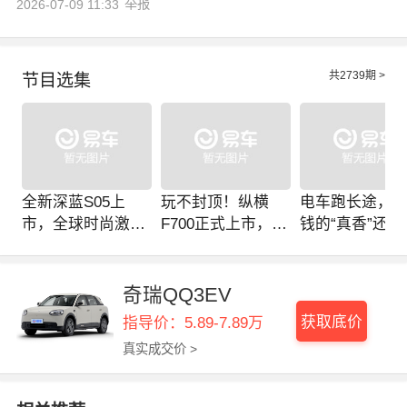
举报
2026-07-09 11:33
共
2739
期 >
节目选集
全新深蓝S05上
玩不封顶！纵横
电车跑长途，
市，全球时尚激光
F700正式上市，开
钱的“真香”还是
智能SUV全面进阶
启豪华越野皮卡新
虑的“电动爹”？
时代
奇瑞QQ3EV
获取底价
指导价：5.89-7.89万
真实成交价 >