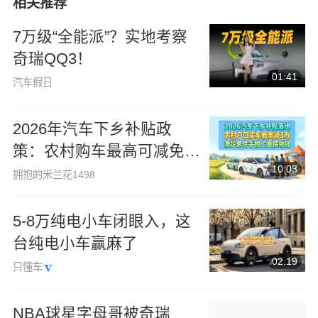
相关推荐
7万级“全能派”？实地考察
奇瑞QQ3！
01:41
汽车假日
2026年汽车下乡补贴政
策：农村购车最高可减免3
10:03
万元，符合条件者可直接领
拥抱的米兰花1498
取补贴
5-8万纯电小车闭眼入，这
台纯电小车赢麻了
02:19
只懂车
NBA球星字母哥被奇瑞