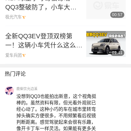
QQ3整破防了，小车大空
00:57
间，惊到跷二郎腿。
极光汽车
全新QQ3EV登顶双榜第
一！这辆小车凭什么这么
01:41
“横”？
爱车兵团
热门评论
鹿柴饮允边溪
没想到QQ3也能拍出新意，这个视角挺
棒的。虽然资料有限，但光看外观就已
经心动了。这种小巧的车在城市里转弯
掉头确实方便很多，不用频繁看后视镜
判断距离。感觉驾驶起来会很有乐趣，
像开卡丁车一样灵活。如果能有更多关