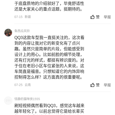
于底盘质地的介绍就好了，毕竟舒适性
还是大家关心的重点话题，挺期待的。
赞
举报
07-15
新疆
鱼西瓜风铃
QQ3这款车型我一直挺关注的，这次看
到的内容让我对它的新变化有了点兴
趣。虽然只是简单的片段，但能感受到
设计上的用心。比如前脸的细节处理，
还有灯光的样式，都挺有辨识度的。对
于住在老旧小区车位紧张的人来说，这
车简直是福音。只想知道它的内饰异响
控制得怎么样？这方面真的很重要呢。
赞
举报
07-25
云南
恬静的猫咪侠1555
刷短视频偶然看到QQ3，感觉这车越来
越年轻化了。以前总觉得它是给长辈买