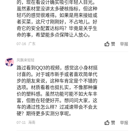
的，现在看设计确实吸引年轻人目光。
虽然素材里没讲太多硬核指标，但这种
轻巧的感觉很难得。如果是用来接娃或
者买菜，这尺寸刚刚好，不占地儿。好
奇它的安全配置达标吗？毕竟是关乎生
命的事，希望能多点保障让人放心。
赞
举报
07-16
广东
风飘来轻轻
路过看到QQ3的视频，感觉这小身材挺
讨喜的。对于城市新手或者喜欢简单代
步的朋友来说，这种车肯定是个不错的
选项。材质看着也挺扎实，不像那种廉
价的塑料感。虽然功能可能不如大车丰
富，但胜在轻便好开。想问问大家，这
车的通过性怎么样？过减速带会不会太
硬？期待更多实测分享呢。
赞
举报
07-11
海南