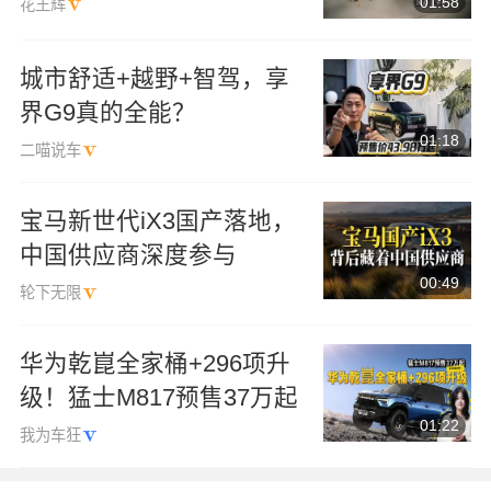
01:58
花王辉
城市舒适+越野+智驾，享
界G9真的全能？
01:18
二喵说车
宝马新世代iX3国产落地，
中国供应商深度参与
00:49
轮下无限
华为乾崑全家桶+296项升
级！猛士M817预售37万起
01:22
我为车狂