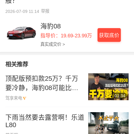
般？
举报
2026-07-09 11:14
海豹08
获取底价
指导价：19.69-23.99万
真实成交价 >
相关推荐
顶配版预扣款25万？千万
要冷静，海豹08可能比你
01:34
想象中更值得期待
驾享来电
下雨当然要去露营啊！乐道
L80