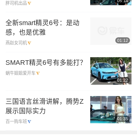
05:14
胖司机出品
全新smart精灵6号：是动
感，也是优雅
01:12
燕赵女司机
SMART精灵6号有多能打？
蜗牛姐姐爱开车
01:22
三国语言丝滑讲解，腾势Z
展示国际实力
01:35
百一购车班