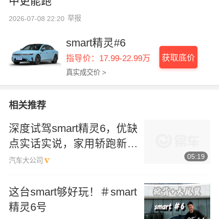
中更能跑
举报
2026-07-08 22:20
smart精灵#6
获取底价
指导价：17.99-22.99万
真实成交价 >
相关推荐
深度试驾smart精灵6，优缺
点实话实说，家用轿跑新选
05:19
择
汽车大公司
这台smart够好玩！＃smart
精灵6号