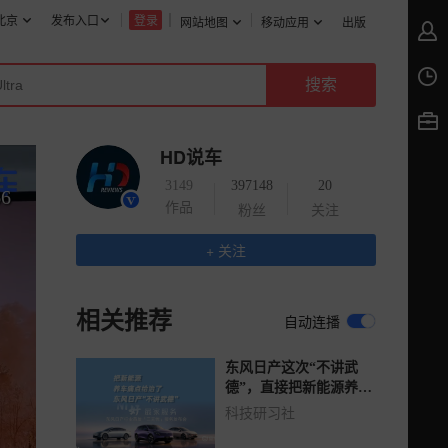
北京
发布入口
登录
网站地图
移动应用
出版
关注
HD说车
3149
397148
20
作品
粉丝
关注
+ 关注
相关推荐
自动连播
东风日产这次“不讲武
德”，直接把新能源养车
痛点给治了
科技研习社