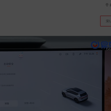
+
666