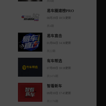
共8期
易车圈速榜PRO
08月29日 10:51更新
共4期
易车直击
01月04日 14:30更新
共22期
有车帮选
07月09日 18:18更新
共1474期
智看新车
09月10日 17:45更新
共1176期