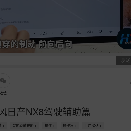
发送
微信
风日产NX8驾驶辅助篇
 >
智能驾驶辅助 >
操控 >
操控感 >
日产NX8 >