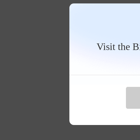
Visit the 