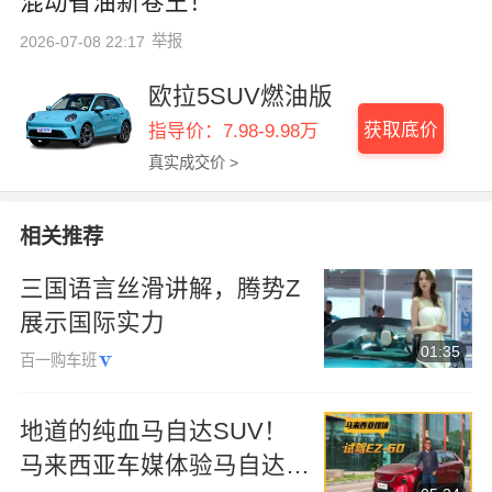
混动省油新卷王！
举报
2026-07-08 22:17
欧拉5SUV燃油版
获取底价
指导价：7.98-9.98万
真实成交价 >
相关推荐
三国语言丝滑讲解，腾势Z
展示国际实力
01:35
百一购车班
地道的纯血马自达SUV！
马来西亚车媒体验马自达