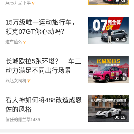
EZ-60
05:34
Auto九局下半
15万级唯一运动旅行车，
领克07GT你心动吗？
03:59
这车值么
长城欧拉5跑环塔？一车三
动力满足不同出行场景
01:48
燕赵女司机
看大神如何将488改造成恩
佐的风格
00:15
信任的佩兰草1439