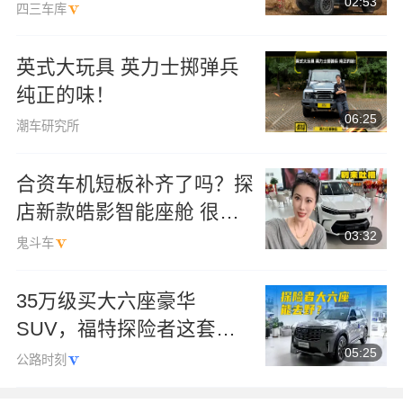
02:53
程零接管登顶
四三车库
英式大玩具 英力士掷弹兵
纯正的味！
06:25
潮车研究所
合资车机短板补齐了吗？探
店新款皓影智能座舱 很大
03:32
牌呢
鬼斗车
35万级买大六座豪华
SUV，福特探险者这套机
05:25
械底子很硬
公路时刻