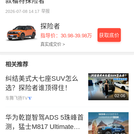
款福特探险者
举报
2026-07-08 14:17
探险者
获取底价
指导价：30.98-39.98万
真实成交价 >
相关推荐
纠结美式大七座SUV怎么
选？探险者谁顶得住！
02:06
车舞飞扬TV
华为乾崑智驾ADS 5珠峰首
测，猛士M817 Ultimate全