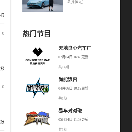
温度恒定
举报
热门节目
0
天地良心汽车厂
07月04日 16:40更新
举报
共14期
尚能饭否
0
04月06日 10:19更新
共1期
易车对对碰
05月24日 11:53更新
举报
共1期