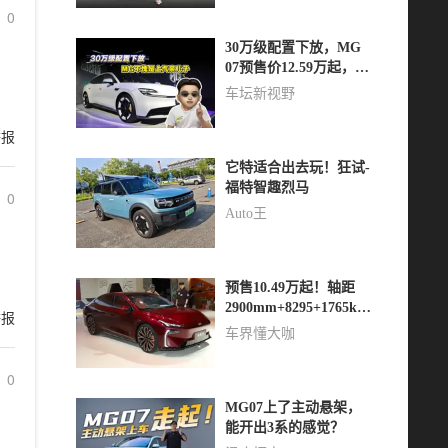
0
30万级配置下放，MG
07预售价12.59万起，上
汽亲儿子实锤
车坛新视野
举报
它特适合出去玩！狂试-
福特智趣烈马
0
Auto王
预售10.49万起！轴距
2900mm+8295+1765km
举报
续航，喜欢吗？
车界懂大咖
0
MG07上了主动悬架，
能开出3系的感觉？