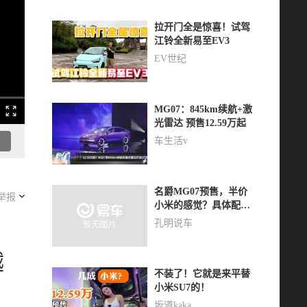
拉开门全是惊喜！试驾
江铃全新易至EV3
EV世纪
MG07：845km续航+激
光雷达 预售12.59万起
车生活v
名爵MG07预售，半价
举报
小米的感觉？具体配置
怎么选？
孔明说车
越
不装了！它就是来平替
小米SU7的！
坂道kaka