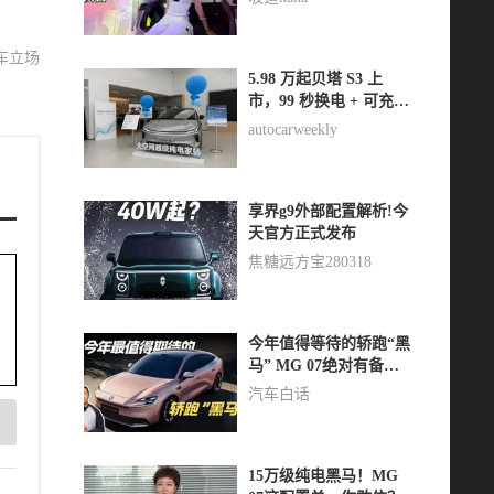
车立场
5.98 万起贝塔 S3 上
市，99 秒换电 + 可充可
换双模式
autocarweekly
享界g9外部配置解析!今
天官方正式发布
焦糖远方宝280318
今年值得等待的轿跑“黑
马” MG 07绝对有备而
来
汽车白话
15万级纯电黑马！MG