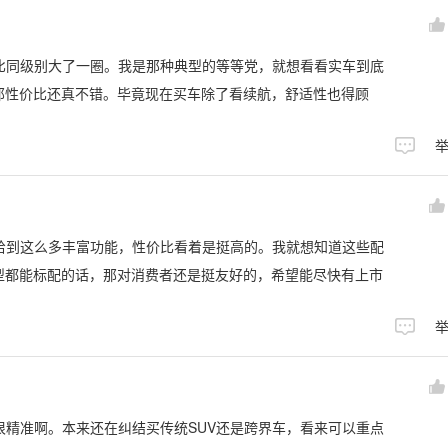
间比同级别大了一圈。我是那种典型的等等党，就想看看实车到底
那性价比还真不错。毕竟现在买车除了看续航，舒适性也得顾
能给到这么多丰富功能，性价比看着是挺高的。我就想知道这些配
型都能标配的话，那对消费者还是挺友好的，希望能尽快有上市
得很精准啊。本来还在纠结买传统SUV还是跨界车，看来可以重点