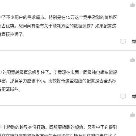
戳中了不少用户的需求痛点。特别是在15万这个竞争激烈的价格区
更占优势。想问问有没有关于能耗方面的数据透露？如果配置这
就直接拉满了。
 07的配置越级概念吸引住了。毕竟现在市面上同级纯电轿车能提
丰富，那竞争力应该不小。比较好奇这些越级的配置是否全系标
得更清晰些。
万级纯电轿跑的跨界身份打动。既想要轿跑的颜值，又看中了它提到
道它在智能座舱和智驾方面的表现如何？毕竟现在的纯电车除了