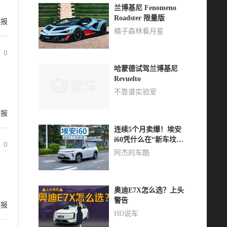
兰博基尼 Fenomeno
Roadster 限量版
举报
橘子森林看月星
0
哈蒙德试驾兰博基尼
Revuelto
不靠谱实验室
举报
连续5个月卖爆！埃安
i60凭什么在“新车坟场”
0
里杀出重围？
阿杰的车酷
奥迪E7X怎么选？上头
警告
举报
HD说车