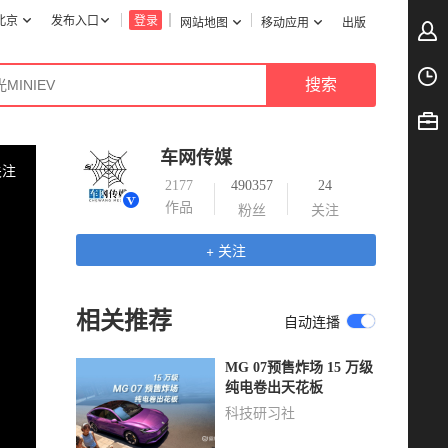
北京
发布入口
登录
网站地图
移动应用
出版
车网传媒
关注
2177
490357
24
作品
粉丝
关注
+ 关注
相关推荐
自动连播
MG 07预售炸场 15 万级
纯电卷出天花板
科技研习社