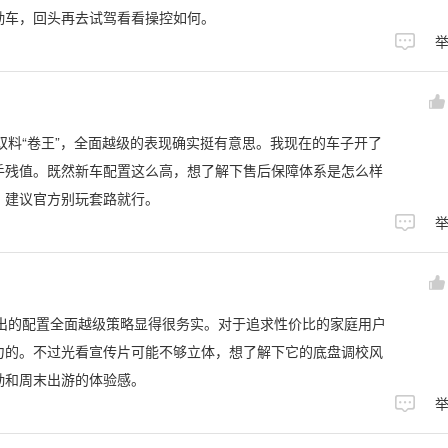
勤车，回头再去试驾看看操控如何。
置双料“卷王”，全面越级的表现确实挺有意思。我现在的车子开了
手残值。既然新车配置这么高，想了解下售后保障体系是怎么样
，建议官方别玩套路就行。
次推出的配置全面越级策略显得很务实。对于追求性价比的家庭用户
力的。不过光看宣传片可能不够立体，想了解下它的底盘调校风
勤和周末出游的体验感。