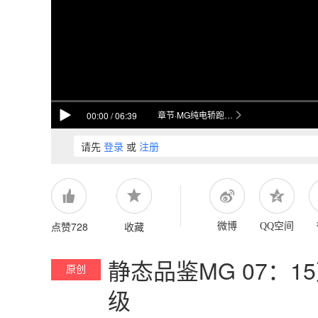
章节·MG纯电轿跑静态体验开场
00:00
/
06:39
请先
登录
或
注册
点赞728
收藏
微博
QQ空间
静态品鉴MG 07：
原创
级