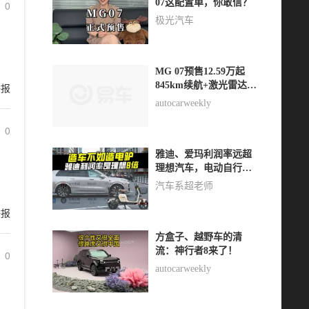
07这配置单，你敢信？
0
极光汽车
MG 07预售12.59万起
845km续航+激光雷达
举报
+半固态电池
autocarweekly
0
雅迪、爱玛利润率远超
理想汽车，电动自行车
暗藏多少溢价？
汽车系超老师
举报
方盒子、越野车的清
流：神行者8来了！
0
autocarweekly