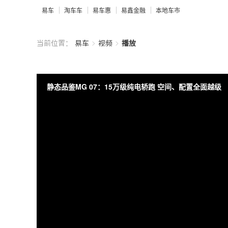
易车
淘车车
易车惠
易鑫金融
本地车市
>
>
当前位置：
易车
视频
播放
静态品鉴MG 07：15万级纯电轿跑 空间、配置全面越级