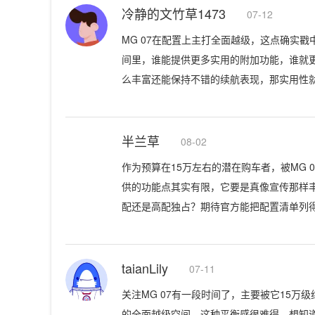
冷静的文竹草1473
07-12
MG 07在配置上主打全面越级，这点确实
间里，谁能提供更多实用的附加功能，谁就
么丰富还能保持不错的续航表现，那实用性
半兰草
08-02
作为预算在15万左右的潜在购车者，被MG
供的功能点其实有限，它要是真像宣传那样
配还是高配独占？期待官方能把配置清单列
taianLily
07-11
关注MG 07有一段时间了，主要被它15
的全面越级空间，这种平衡感很难得。想知