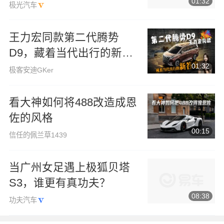
01:32
极光汽车
王力宏同款第二代腾势
D9，藏着当代出行的新答
01:32
案
极客安迪GKer
看大神如何将488改造成恩
佐的风格
00:15
信任的佩兰草1439
当广州女足遇上极狐贝塔
S3，谁更有真功夫？
08:38
功夫汽车