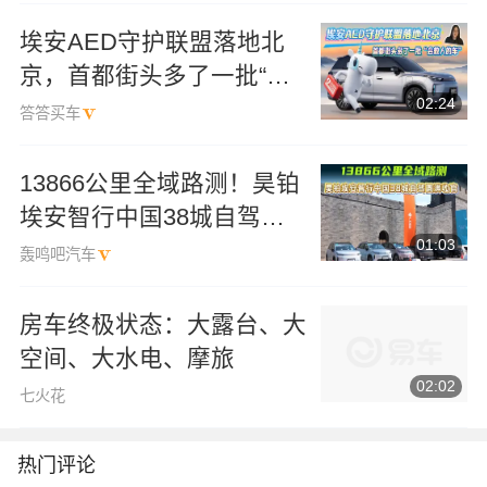
会
埃安AED守护联盟落地北
京，首都街头多了一批“会
02:24
救人的车”
答答买车
13866公里全域路测！昊铂
埃安智行中国38城自驾圆
01:03
满收官
轰鸣吧汽车
房车终极状态：大露台、大
空间、大水电、摩旅
02:02
七火花
热门评论