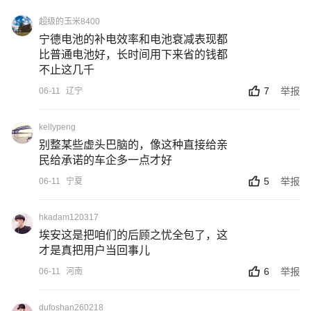
超级的玉米8400
宁德电池的补电效率和电池衰减表现都
比普通电池好，长时间用下来省的钱都
不止这几千
7
举报
06-11
辽宁
kellypeng
别整某些虚头巴脑的，像这种直接给亲
民给承诺的车企多一点才好
5
举报
06-11
宁夏
hkadam120317
埃安这是把咱们的后顾之忧全包了，这
才是真把用户当回事儿
6
举报
06-11
河南
dufoshan260218