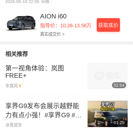
举报
2026-06-10 22:06
AION i60
获取底价
指导价：10.28-13.58万
真实成交价 >
相关推荐
第一视角体验：岚图
FREE+
02:54
车族风
享界G9发布会展示越野能
力有点小强！#享界G9 #余
01:25
承东 #硬派越野 #华为发布
冰哥说车