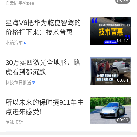
03:58
白云同学兔bee
星海V6把华为乾崑智驾的
价格打下来：技术普惠
01:47
水滴汽车
30万买四激光全地形，路
虎看到都沉默
03:04
科技每日推送
所以未来的保时捷911车主
点进来感受！
00:09
阿冰卡斯