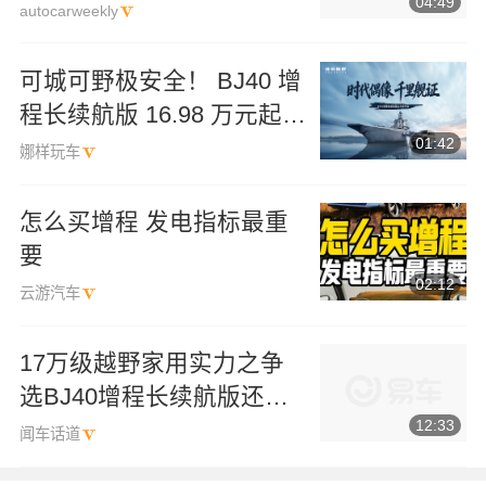
04:49
autocarweekly
可城可野极安全！ BJ40 增
程长续航版 16.98 万元起上
01:42
市
娜样玩车
怎么买增程 发电指标最重
要
02:12
云游汽车
17万级越野家用实力之争
选BJ40增程长续航版还是
12:33
钛7？
闻车话道