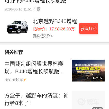
可野”的BJ40增程长续航版
举报
2026-06-10 11:51
北京越野BJ40增程
获取底价
指导价：17.98-26.98万
真实成交价 >
相关推荐
中国裁判组闪耀世界杯赛
场，BJ40增程长续航版用
02:15
高燃观赛局致敬青春热血！
HECHE嘻车
方盒子、越野车的清流：神
行者8来了！