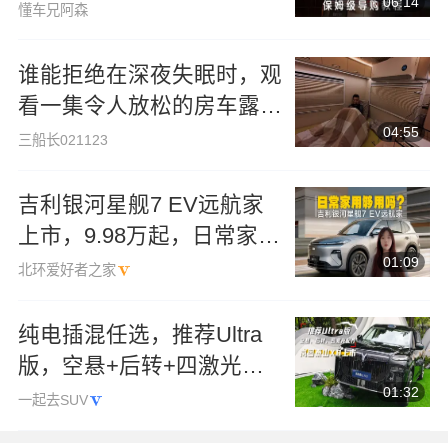
06:14
懂车兄阿森
谁能拒绝在深夜失眠时，观
看一集令人放松的房车露营
04:55
视频，尤其是在暴雨中呢！
三船长021123
吉利银河星舰7 EV远航家
上市，9.98万起，日常家用
01:09
够用吗？
北环爱好者之家
纯电插混任选，推荐Ultra
版，空悬+后转+四激光，
01:32
岚图泰山X8上市
一起去SUV