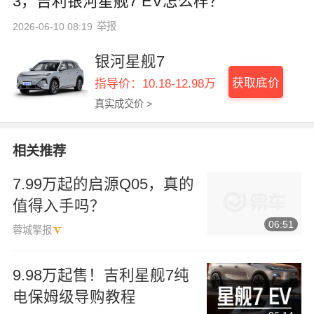
3，吉利银河星舰7 EV怎么样？
举报
2026-06-10 08:19
银河星舰7
获取底价
指导价：10.18-12.98万
真实成交价 >
相关推荐
7.99万起的启源Q05，真的
值得入手吗？
06:51
蓉城擎报
9.98万起售！吉利星舰7纯
电保姆级导购教程