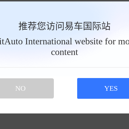
推荐您访问易车国际站
BitAuto International website for mo
content
NO
YES