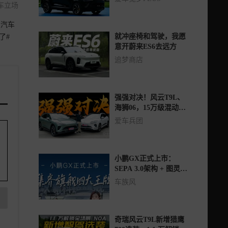
车立场
次汽车
就冲座椅和驾驶，我愿
了#
意开蔚来ES6去远方
追梦商店
强强对决！风云T9L、
海狮06，15万级混动
SUV的差距有多大？
爱车兵团
小鹏GX正式上市：
SEPA 3.0架构 + 图灵芯
片，30万级旗舰新标
车族风
杆？
奇瑞风云T9L新增猎鹰