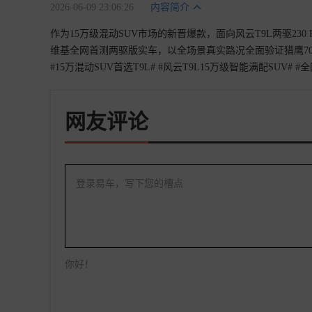
2026-06-09 23:06:26
内容简介
作为15万级混动SUV市场的新晋爆款，面向风云T9L两驱230 
维基全网首测两驱版实车，以全场景真实路况全面验证猎鹰700硬
#15万混动SUV首选T9L# #风云T9L15万级智能满配SUV#
网友评论
登录易车，写下您的槽点
你好！