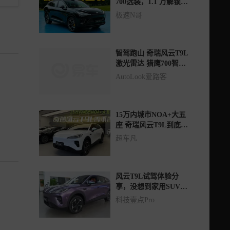
700选装，1.1 万解锁全
场景NOA
极速N哥
智驾跑山 奇瑞风云T9L
激光雷达 猎鹰700智驾
体验
AutoLook爱路客
15万内城市NOA+大五
座 奇瑞风云T9L到底香
不香？
超车凡
风云T9L试驾体验分
享，没想到家用SUV这
么卷了。
科技壹点Pro