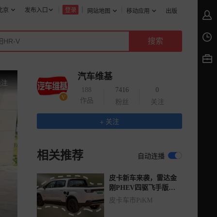
北京
发布入口
登录
网站地图
移动应用
出版
汽车维基
关注
188
7416
0
作品
粉丝
关注
+ 关注
相关推荐
自动连播
皮卡新车来袭，雷达金
刚PHEV四驱飞手版上
市
皮卡车市PiKM