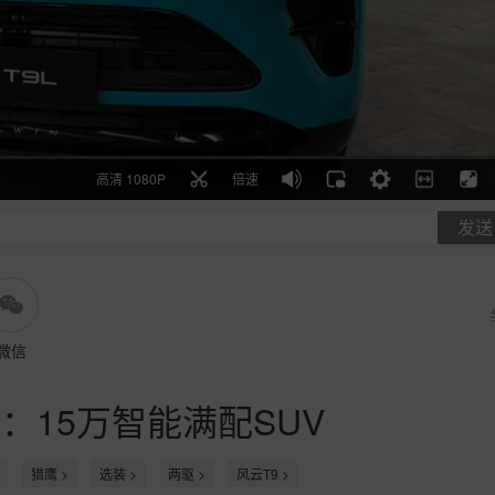
高清 1080P
倍速
发送
微信
ro：15万智能满配SUV
猎鹰 >
选装 >
两驱 >
风云T9 >