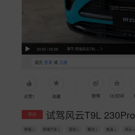
章节·奇瑞风云T9L亮点解析
00:00
/
05:58
请先
登录
或
注册
点赞1
收藏
微博
QQ空间
试驾风云T9L 230P
原创
奇瑞 >
奇瑞汽车 >
混动 >
路况 >
首选 >
风云 >