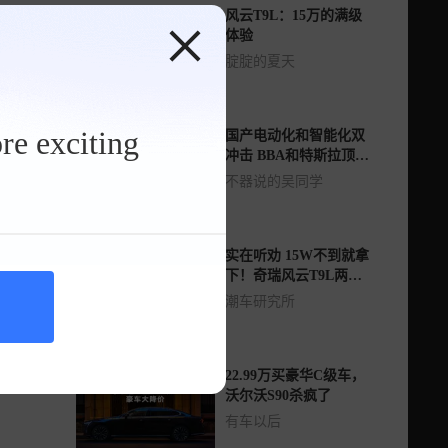
风云T9L：15万的满级
体验
腚腚的夏天
re exciting
国产电动化和智能化双
冲击 BBA和特斯拉顶不
住了？
不器说的吴同学
实在听劝 15W不到就拿
下！奇瑞风云T9L两驱
版配猎鹰700
潮车研究所
22.99万买豪华C级车，
沃尔沃S90杀疯了
有车以后