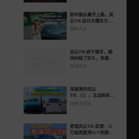
把中国水墨开上路，风
云T9L设计太懂东方人
了
潮畔汽车
风云T9L终于提车，期
间纠结了好久，你是不
是也和我一样？
毒辣说车
深度测评风云
T9L（1），主动刹车竟
然有隐藏功能
张麻子说车
奇瑞风云T9L实测：15
万级把家用SUV的舒服
拉到满！