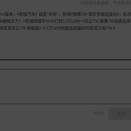
内容由作者提供，不代表易
Pro版本，#奇瑞汽车# 诚意“听劝”，新增#猎鹰700 高阶驾辅选装包#，此
核实力！#奇瑞把城市NOA打到15万以内# #风云T9L猎鹰700选装包来
 #全网首测风云T9L两驱版# #15万以内你能选到最好的智驾只有T9L#
0/500
发布