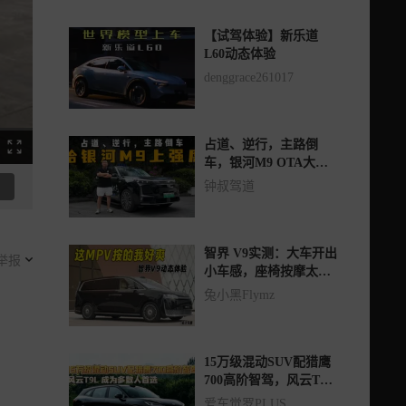
【试驾体验】新乐道
L60动态体验
denggrace261017
占道、逆行，主路倒
车，银河M9 OTA大更
新，挑战魔鬼路况
钟叔驾道
智界 V9实测：大车开出
举报
小车感，座椅按摩太上
头
兔小黑Flymz
15万级混动SUV配猎鹰
700高阶智驾，风云T9L
成为多数人首选
爱车觉罗PLUS