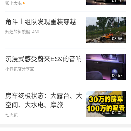
01:10
轮下无限
角斗士组队发现重装穿越
辉煌的树袋熊1460
03:56
沉浸式感受蔚来ES9的音响
小巷花店分享宝
00:57
房车终极状态：大露台、大
空间、大水电、摩旅
02:02
七火花