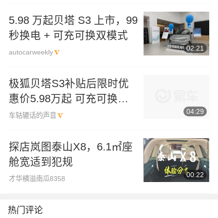
5.98 万起贝塔 S3 上市，99
秒换电 + 可充可换双模式
02:21
autocarweekly
极狐贝塔S3补贴后限时优
惠价5.98万起 可充可换，
04:29
最大续航660公里
车轱辘话的声音
探店岚图泰山X8，6.1㎡座
舱宽适到犯规
00:22
才华横溢南瓜8358
热门评论