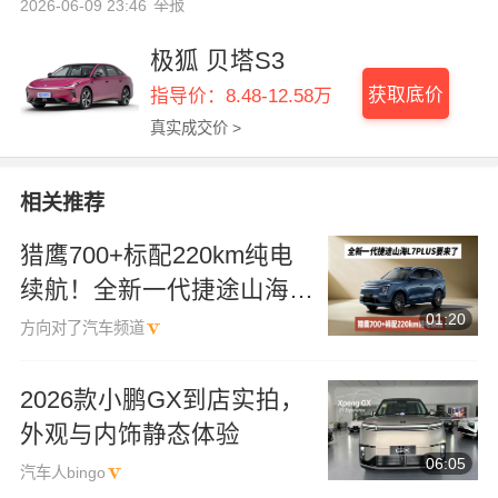
举报
2026-06-09 23:46
极狐 贝塔S3
获取底价
指导价：8.48-12.58万
真实成交价 >
相关推荐
猎鹰700+标配220km纯电
续航！全新一代捷途山海
01:20
L7PLUS要来了
方向对了汽车频道
2026款小鹏GX到店实拍，
外观与内饰静态体验
06:05
汽车人bingo