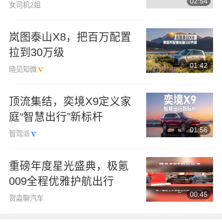
02:54
女司机2姐
岚图泰山X8，把百万配置
拉到30万级
01:42
晓见知微
顶流集结，奕境X9定义家
庭“智慧出行”新标杆
01:56
智驾派
重磅年度星光盛典，极氪
009全程优雅护航出行
00:45
贺淼聊汽车