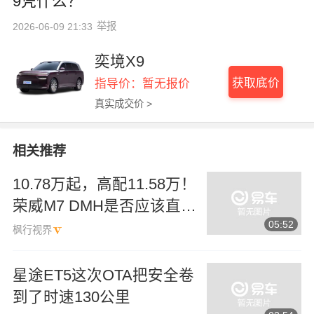
9凭什么？
举报
2026-06-09 21:33
奕境X9
获取底价
指导价：暂无报价
真实成交价 >
相关推荐
10.78万起，高配11.58万！
荣威M7 DMH是否应该直接
05:52
买顶配？
枫行视界
星途ET5这次OTA把安全卷
到了时速130公里