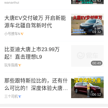
03:43
wananhui
大唐EV交付破万 开启新能
源车北疆自驾新时代
01:32
小号撩车N
比亚迪大唐上市23.99万
起！直击理想L9
00:49
玩车指南
那些跟特斯拉比的，还有什
么可比的！深度体验大唐
EV
06:12
三个司机