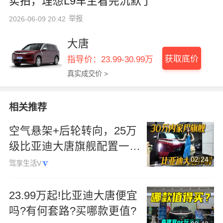
实拍，理想L9车主看完沉默了
举报
2026-06-09 20:42
大唐
获取底价
指导价：23.99-30.99万
真实成交价 >
相关推荐
空气悬架+后轮转向，25万
级比亚迪大唐旗舰配置一步
02:24
到位
驾享生活V
23.99万起!比亚迪大唐便宜
吗?有何套路?买哪款更值?