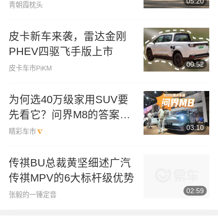
05:20
车的
青朝霞枕头
皮卡新车来袭，雷达金刚
PHEV四驱飞手版上市
00:52
皮卡车市PiKM
为何选40万级家用SUV要
先看它？问界M8的答案不
03:10
止896线激光雷达
睛彩车市
传祺BU总裁黄坚细述广汽
传祺MPV的6大标杆级优势
02:59
张毅的一锤定音