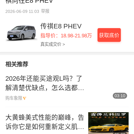
祺向往E8 PHEV
举报
2026-06-09 11:03
传祺E8 PHEV
获取底价
指导价：18.98-21.98万
真实成交价 >
相关推荐
2026年还能买途观L吗？了
解清楚优缺点，怎么选都不
03:10
踩坑
购车象限
大黄蜂美式性能的巅峰，告
诉你它是如何重新定义肌肉