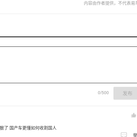
内容由作者提供，不代表易
0/500
发布
更狠了 国产车更懂如何收割国人