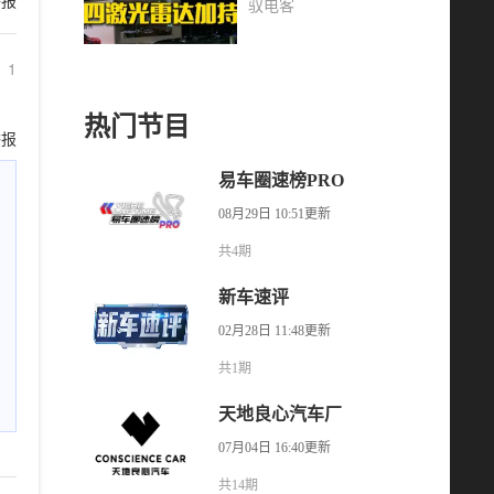
举报
驭电客
1
热门节目
举报
易车圈速榜PRO
08月29日 10:51更新
共4期
新车速评
02月28日 11:48更新
共1期
天地良心汽车厂
07月04日 16:40更新
共14期