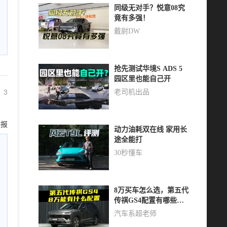
同级无对手？悦意08究
竟有多强！
戴尉DW
抢先测试华境S ADS 5
园区里也能自己开
3
老司机出品
举报
动力油耗双在线 家用长
途全能打
30秒懂车
8万买车怎么选，第五代
传祺GS4配置有哪些亮
点？
汽车系超老师