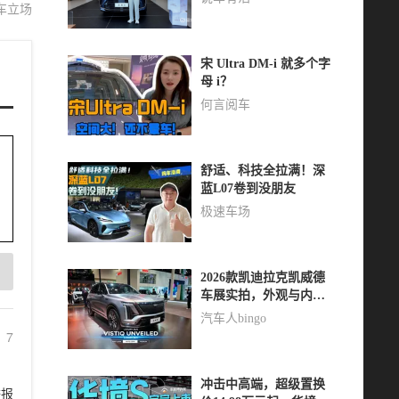
车立场
宋 Ultra DM-i 就多个字
母 i？
何言阅车
舒适、科技全拉满！深
蓝L07卷到没朋友
极速车场
2026款凯迪拉克凯威德
车展实拍，外观与内饰
静态体验
汽车人bingo
7
冲击中高端，超级置换
举报