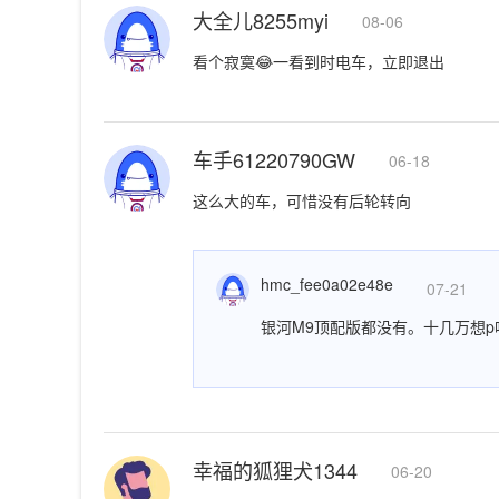
大全儿8255myi
08-06
看个寂寞😂一看到时电车，立即退出
车手61220790GW
06-18
这么大的车，可惜没有后轮转向
hmc_fee0a02e48e
07-21
银河M9顶配版都没有。十几万想p
幸福的狐狸犬1344
06-20