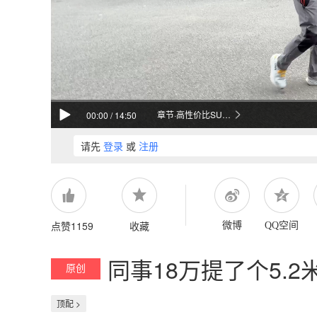
章节·高性价比SUV测评
00:00
/
14:50
请先
登录
或
注册
点赞1159
收藏
微博
QQ空间
同事18万提了个5.
原创
顶配 >