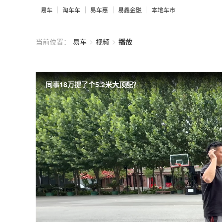
易车
淘车车
易车惠
易鑫金融
本地车市
>
>
当前位置：
易车
视频
播放
同事18万提了个5.2米大顶配？