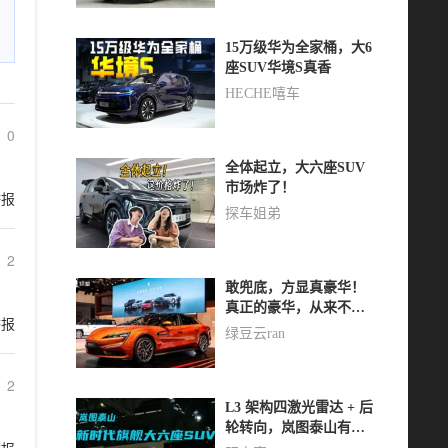
15万级华为全家桶，大6
座SUV华境S真香
HECHE嘻车
0
全体起立，大六座SUV
市场炸了！
举报
探车姐弟
2
敢兜底，方显真豪华！
真正的豪华，从来不是
举报
表面的光鲜，而是敢于
绿豆云ran
为用户承担风险的底
气，是技术实力的自
2
信。
L3 架构四激光雷达 + 后
轮转向，岚图泰山有多
能打？