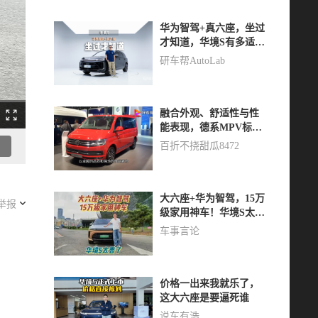
华为智驾+真六座，坐过
才知道，华境S有多适合
家用
研车帮AutoLab
融合外观、舒适性与性
能表现，德系MPV标杆
——大众迈特威T7正式
百折不挠甜瓜8472
亮相
大六座+华为智驾，15万
举报
级家用神车！华境S太香
了
车事言论
价格一出来我就乐了，
这大六座是要逼死谁
说车有浩