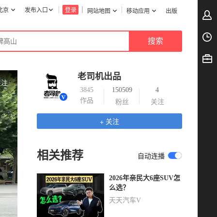
北京
发布入口
登录
网站地图
移动应用
出版
老司机出品
关注
3845
150509
4
作品
粉丝
关注
+ 关注
相关推荐
自动连播
2026年亲民大6座SUV怎
么选？
天天汽车V