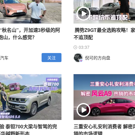
“秋名山”，开加速3秒级的阿
腾势Z9GT最全选购攻略！
T跑山，什么感觉？
不追顶配
03:37
汽车
关注
倪可的方向盘
验 泰钽700大梁与智驾的完
三重安心礼安利消费者 解密
豪华越野新形态
销的市场逻辑