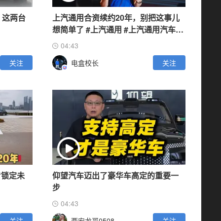
，这两台
上汽通用合资续约20年，别把这事儿
想简单了 #上汽通用 #上汽通用汽车合
资续约二十年
04:43
关注
电盒校长
关注
“锁定未
仰望汽车迈出了豪华车高定的重要一
步
04:43
关注
西安龙哥0508
关注