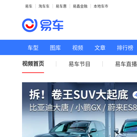
易车
淘车车
易车惠
易鑫金融
本地车市
车型
图库
视频
文章
排行榜
视频首页
易车节目
易车直播