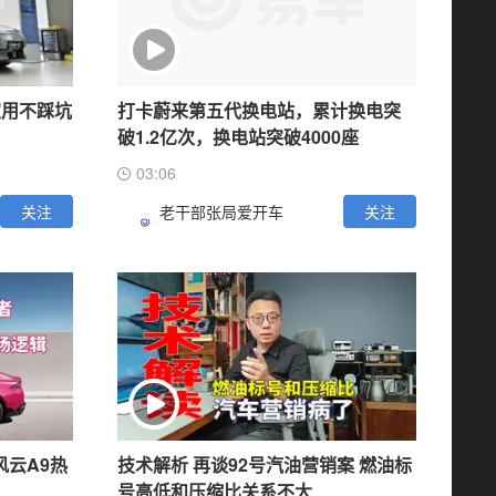
家用不踩坑
打卡蔚来第五代换电站，累计换电突
破1.2亿次，换电站突破4000座
03:06
关注
老干部张局爱开车
关注
风云A9热
技术解析 再谈92号汽油营销案 燃油标
号高低和压缩比关系不大