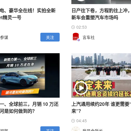
电、豪华全在线！实拍全新
日产往下卷，方程豹往上冲
rt精灵一号
新车会重塑汽车市场吗
02:53
参谋
关注
言车社
一、全球前三，月销 10 万还
上汽通用续约20年 谁更需要
河是如何做到的？
来”？
04:45
视驾
关注
我是金所长