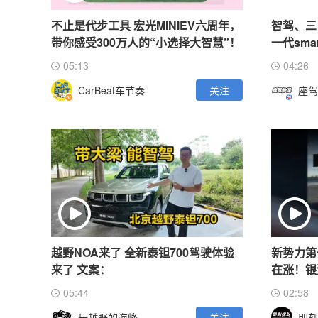
不止是代步工具 宏光MINIEV六周年，
智驾、三
带你感受300万人的“小选择大智慧”！
一代sma
05:13
04:26
CarBeat车节奏
关注
座驾
越野NOA来了 全新泰钽700驾驶体验
新势力第
来了 文案：
在涨！银
05:44
02:58
玩越野的海峰
关注
即刻