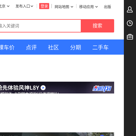
北京
发布入口
登录
网站地图
移动应用
出版
裸车价
点评
社区
分期
二手车