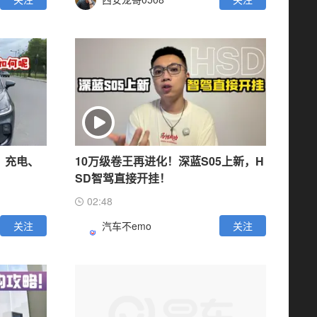
、充电、
10万级卷王再进化！深蓝S05上新，H
SD智驾直接开挂！
02:48
关注
汽车不emo
关注