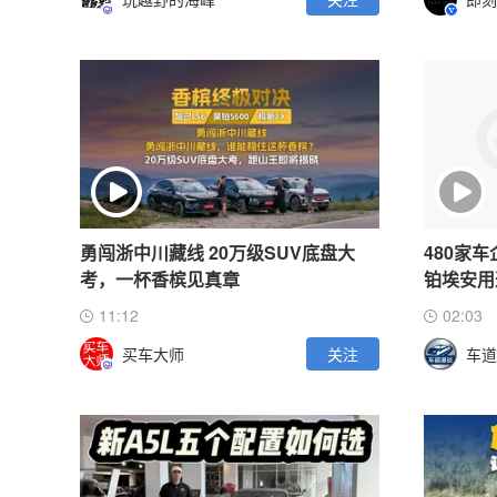
勇闯浙中川藏线 20万级SUV底盘大
480家
考，一杯香槟见真章
铂埃安用
11:12
02:03
买车大师
关注
车道