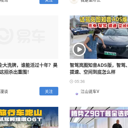
车企大洗牌，谁能活过十年？昊
智驾岚图知音ADS版，智驾
这招杀出重围！
提速、空间到底怎么样
05:36
漫谈
关注
江山说车V