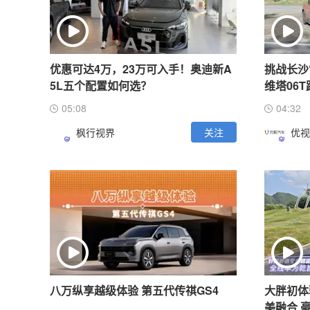
优惠可达4万，23万可入手！奥迪新A
挑战长沙
5L五个配置如何选？
维塔06
05:08
04:32
枫行视界
关注
优视
八万纵享越级体验 第五代传祺GS4
大胖初体
美融合 