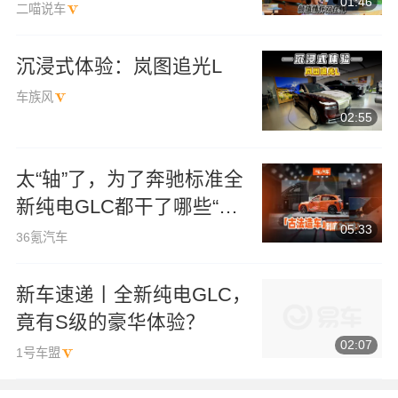
01:46
二喵说车
沉浸式体验：岚图追光L
车族风
02:55
太“轴”了，为了奔驰标准全
新纯电GLC都干了哪些“傻
05:33
事”？
36氪汽车
新车速递丨全新纯电GLC，
竟有S级的豪华体验？
02:07
1号车盟