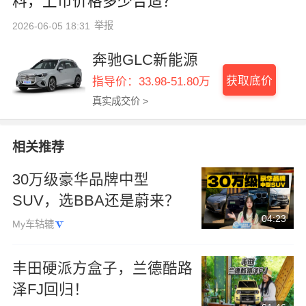
料，上市价格多少合适？
举报
2026-06-05 18:31
奔驰GLC新能源
获取底价
指导价：33.98-51.80万
真实成交价 >
相关推荐
30万级豪华品牌中型
SUV，选BBA还是蔚来？
04:23
My车轱辘
丰田硬派方盒子，兰德酷路
泽FJ回归！