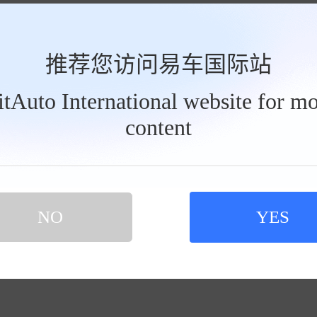
推荐您访问易车国际站
BitAuto International website for mo
content
NO
YES