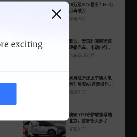
10万级SUV卷王？i60七
月再破万
智电汽车
re exciting
雅迪、爱玛利润率远超
理想汽车，电动自行车
暗藏多少溢价？
汽车系超老师
月月过万还上宁德大电
池？埃安i60这波操作，
让对手咋玩？
飓风车志
埃安AED守护联盟落地
北京，首都街头多了一
批“会救人的车”
答答买车