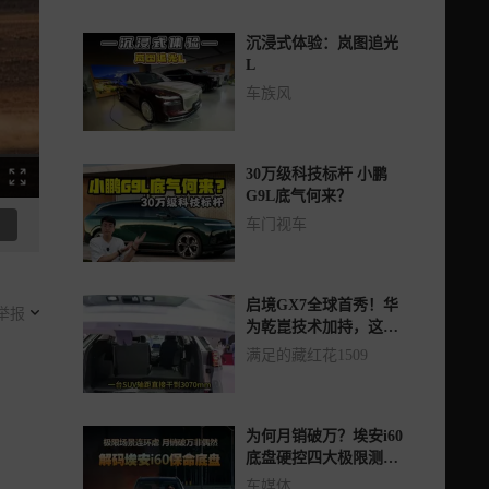
沉浸式体验：岚图追光
L
车族风
30万级科技标杆 小鹏
G9L底气何来？
车门视车
启境GX7全球首秀！华
举报
为乾崑技术加持，这台
“阔”五座SUV要爆了？
满足的藏红花1509
为何月销破万？埃安i60
底盘硬控四大极限测
试，夯实新能源A级爆
车媒体