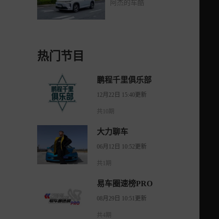
阿杰的车酷
热门节目
鹏程千里俱乐部
12月22日 15:40更新
共10期
大力聊车
06月12日 10:52更新
共1期
易车圈速榜PRO
08月29日 10:51更新
共4期