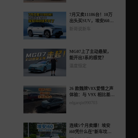
7月又卖11186台！10万
出头买SUV，埃安i60绕
不开了
新哥说新车
MG07上了主动悬架，
能开出3系的感觉？
温度恒定
26 款魏牌V8X爱情之声
体验：与 V9X 相比差距
明显
edgarqin990703
连续5个月卖爆！埃安
i60凭什么在“新车坟场”
里杀出重围？