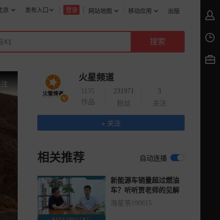
北京
发布入口
登录
网站地图
移动应用
出版
火星频道
关注
1135
231971
3
作品
粉丝
关注
+ 关注
相关推荐
自动连播
新能源车销量超过燃油
车？听听贾老师的见解
海星茶190815