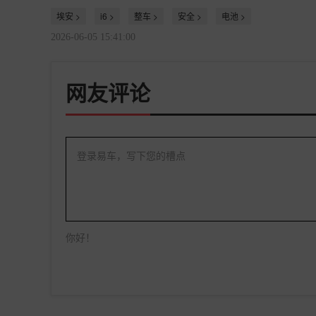
埃安 >
i6 >
整车 >
安全 >
电池 >
2026-06-05 15:41:00
网友评论
登录易车，写下您的槽点
你好！