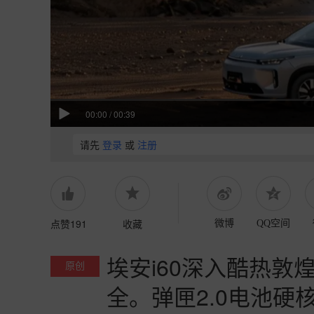
00:00
/
00:39
请先
登录
或
注册
点赞191
收藏
微博
QQ空间
埃安i60深入酷热
原创
全。弹匣2.0电池