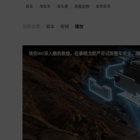
易车
淘车车
易车惠
易鑫金融
本地车市
>
>
当前位置：
易车
视频
播放
埃安i60深入酷热敦煌，在暴晒戈壁严苛试炼整车安全。弹