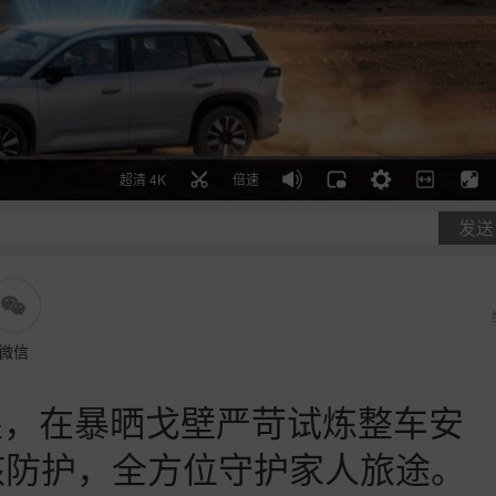
超清 4K
倍速
发送
微信
敦煌，在暴晒戈壁严苛试炼整车安
硬核防护，全方位守护家人旅途。