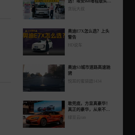
选！埃安i60增程版买车
攻略
贪玩大叔
奥迪E7X怎么选？上头
警告
HD说车
奥迪S3城市道路高速驰
骋
悦耳的蜜袋鼯1434
敢兜底，方显真豪华！
真正的豪华，从来不是
表面的光鲜，而是敢于
绿豆云ran
为用户承担风险的底
气，是技术实力的自
信。