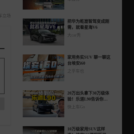
款
车立场
把华为乾崑智驾变成刚
需，就看星海V6
大car秀
家用务实SUV 聊一聊这
台埃安i60
之乎车也
20万出头拿下30万级体
验！乐道L90告诉你什
么是一步到位
快上车Go
10万级家用SUV这样