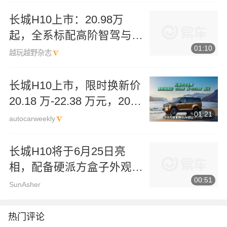
长城H10上市：20.98万
起，全系标配高阶智驾与四
01:10
驱#长城H10
越玩越野杂志
长城H10上市，限时换新价
20.18 万-22.38 万元，20万
01:21
级家用SUV价值再升级
autocarweekly
长城H10将于6月25日亮
相，配备硬派方盒子外观，
00:51
提供两种混动系统
SunAsher
热门评论