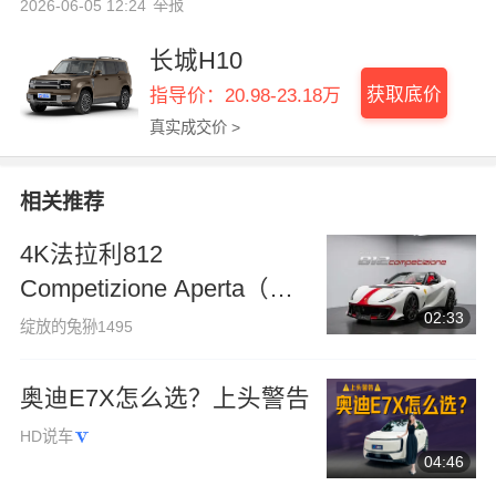
举报
2026-06-05 12:24
长城H10
获取底价
指导价：20.98-23.18万
真实成交价 >
相关推荐
4K法拉利812
Competizione Aperta（敞
02:33
篷版）｜霜白富士哑光
绽放的兔狲1495
奥迪E7X怎么选？上头警告
HD说车
04:46