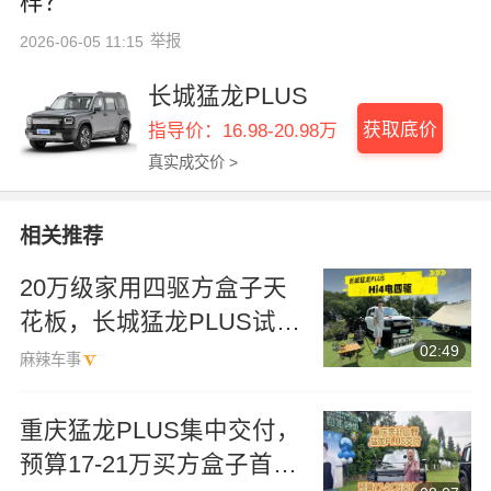
样？
举报
2026-06-05 11:15
长城猛龙PLUS
获取底价
指导价：16.98-20.98万
真实成交价 >
相关推荐
20万级家用四驱方盒子天
花板，长城猛龙PLUS试过
02:49
都说好
麻辣车事
重庆猛龙PLUS集中交付，
预算17-21万买方盒子首