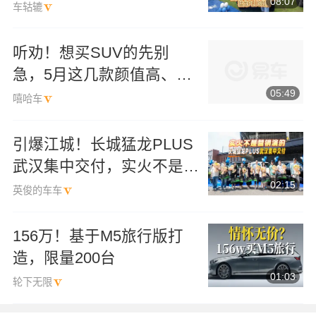
08:07
选？
车轱辘
听劝！想买SUV的先别
急，5月这几款颜值高、配
05:49
置顶，照着买就对了
嘻哈车
引爆江城！长城猛龙PLUS
武汉集中交付，实火不是营
02:15
销演的！
英俊的车车
156万！基于M5旅行版打
造，限量200台
01:03
轮下无限