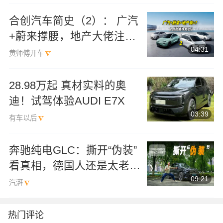
合创汽车简史（2）： 广汽
+蔚来撑腰，地产大佬注
04:31
资，合创为啥还会死？【迷
黄师傅开车
惑车企】
28.98万起 真材实料的奥
迪！试驾体验AUDI E7X
03:39
有车以后
奔驰纯电GLC：撕开“伪装”
看真相，德国人还是太老实
09:21
了
汽湃
热门评论