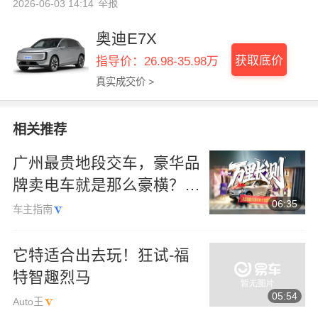
举报
2026-06-03 14:14
奥迪E7X
获取底价
指导价：26.98-35.98万
真实成交价 >
相关推荐
广州最贵地段交车，豪华品
牌卖电车就是那么豪横？万
06:35
里长测，上汽奥迪E7X提车
车主指南
篇
它特适合出去玩！狂试-福
特智趣烈马
05:54
Auto王