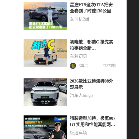
星途ET5这次OTA把安
全卷到了时速130公里
女司机2姐
初晓敏：都选C 抢先实
拍零跑全新
C10/C11/C16
车若初见
《车若初见》
共373期
2026款比亚迪海狮08外
观展示
汽车人bingo
猎装造型加持，极氪007
GT实用和性能真能两
全？
极速车场