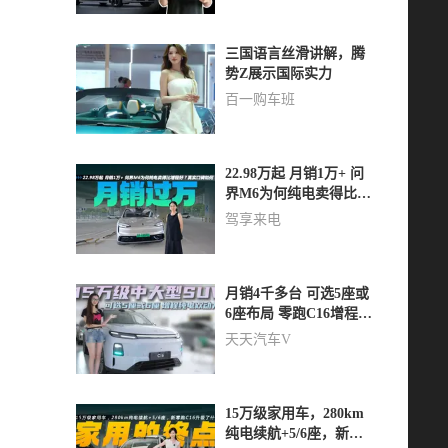
三国语言丝滑讲解，腾
势Z展示国际实力
百一购车班
22.98万起 月销1万+ 问
界M6为何纯电卖得比增
程好？真实口碑如何
驾享来电
月销4千多台 可选5座或
6座布局 零跑C16增程跟
纯电版应该怎么选？
天天汽车V
15万级家用车，280km
纯电续航+5/6座，新零