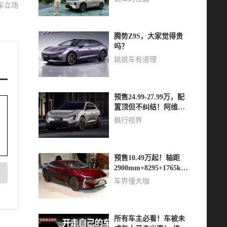
车立场
腾势Z9S，大家觉得贵
吗？
姚姚车有道理
预售24.99-27.99万，配
置顶但不纠结！阿维塔
07L负责悦全家！
枫行视界
预售10.49万起！轴距
2900mm+8295+1765km
续航，喜欢吗？
车界懂大咖
所有车主必看！车被未