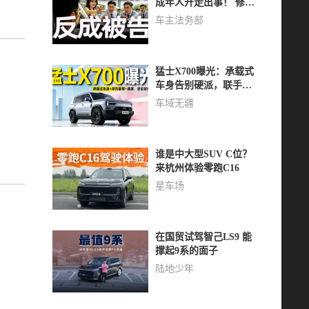
成年人开走出事！ 修好
后保险拒赔？4S店扣
车主法务部
车？车主偷用手机钥匙
开走竟成被告？！
猛士X700曝光：承载式
车身告别硬派，联手华
为抢滩轻户外市场
车域无疆
谁是中大型SUV C位？
来杭州体验零跑C16
星车场
在国贸试驾智己LS9 能
撑起9系的面子
陆地少年