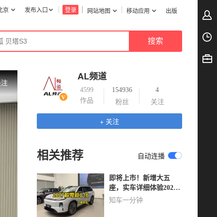
北京
发布入口
登录
网站地图
移动应用
出版
AL频道
关注
4599
154936
4
作品
粉丝
关注
+ 关注
相关推荐
自动连播
即将上市！新增大五
座，实车详细体验2027
款零跑C16
知车一分钟