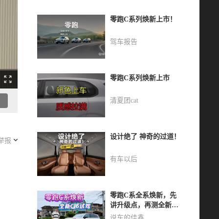
零跑C系列焕新上市！
驾车报告
零跑C系列焕新上市
清夏团cat
设计绝了 神奇的过道！
举报
有车以后
零跑C系全系焕新，先
讲升级点，再测全新
C16辅助驾驶表现
说车的佳鑫