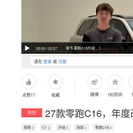
章节·雾跑C16升级亮点
00:00
/
02:57
请先
登录
或
注册
点赞17
收藏
微博
QQ空间
27款零跑C16，年
原创
零跑 >
C1 >
升级 >
改款 >
零跑C16 >