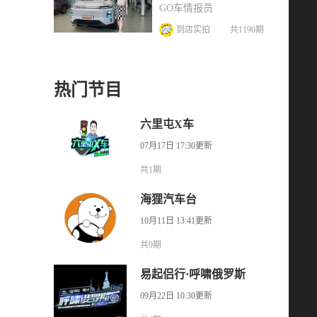
跑C16升级了什么？
GO车情报员
到店实拍
共1190期
热门节目
六里屯X车
07月17日 17:30更新
共1期
海狸汽车台
10月11日 13:41更新
共9期
易起侣行·呼啸俄罗斯
09月22日 10:30更新