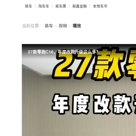
易车
淘车车
易车惠
易鑫金融
本地车市
>
>
当前位置：
易车
视频
播放
27款零跑C16，年度改款升级这么多？