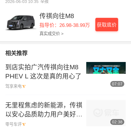
举报
2026-06-03 10:35
传祺向往M8
获取底价
指导价：26.98-38.99万
真实成交价 >
相关推荐
到店实拍广汽传祺向往M8
PHEV L 这次是真的用心了
07:07
驾享来电
无里程焦虑的新能源，传祺
以安心品质助力用户美好出
02:38
行
零号车评