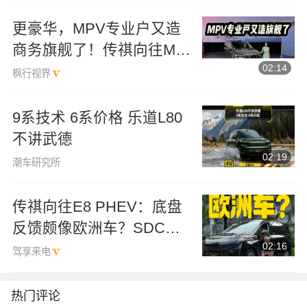
更豪华，MPV专业户又造
商务旗舰了！传祺向往M8
02:14
PHEV L 26.98万起
枫行视界
9系技术 6系价格 乐道L80
不讲武德
02:19
潮车研究所
传祺向往E8 PHEV：底盘
反馈颇像欧洲车？SDC电
02:16
磁悬架功劳颇大！
驾享来电
热门评论