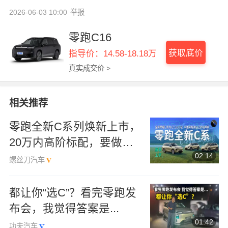
举报
2026-06-03 10:00
零跑C16
获取底价
指导价：14.58-18.18万
真实成交价 >
相关推荐
零跑全新C系列焕新上市，
20万内高阶标配，要做新
02:14
能源车经典款！
螺丝刀汽车
都让你“选C”？看完零跑发
布会，我觉得答案是...
01:42
功夫汽车