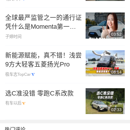
全球最严监管之一的通行证
凭什么是Momenta第一个
03:52
拿到？
子婷时间
新能源赋能，真不错！浅尝
9方大轻客五菱扬光Pro
08:14
极车志TopCar
选C准没错 零跑C系改款
有车以后
02:33
热门评论