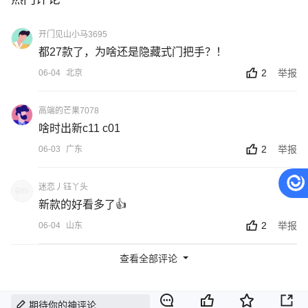
开门见山小马3695
都27款了，为啥还是隐藏式门把手？！
2
举报
06-04
北京
高端的芒果7078
啥时出新c11 c01
2
举报
06-03
广东
迷恋丿钰丫头
新款的好看多了👍
2
举报
06-04
山东
查看全部评论
期待你的神评论...