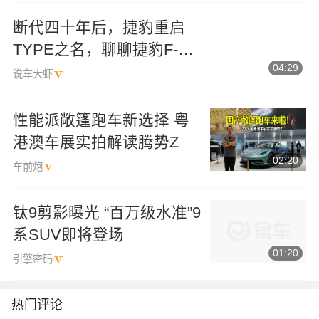
断代四十年后，捷豹重启
TYPE之名，聊聊捷豹F-
Type
04:29
说车大虾
性能派敞篷跑车新选择 粤
港澳车展实拍解读腾势Z
02:20
车前炮
钛9剪影曝光 “百万级水准”9
系SUV即将登场
01:20
引擎密码
热门评论