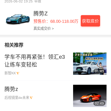
举报
2026-06-02 19:25
腾势Z
获取底价
预售价：68.00-118.00万
真实成交价 >
相关推荐
学车不用再紧张！领汇e3
让练车变轻松
01:43
新智KK
腾势z
后视镜里de未来
02:49