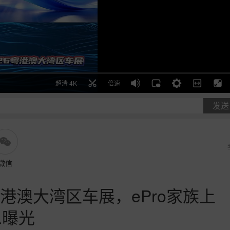
超清 4K
倍速
发送
微信
粤港澳大湾区车展，ePro家族上
信息曝光