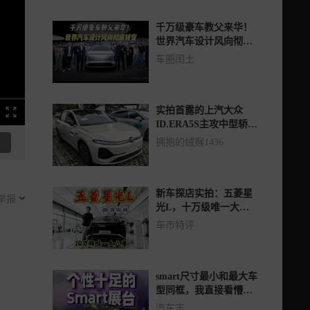
千万级豪车教父来华！
世界汽车设计风向彻底
转变
车圈闰土
实拍首露的上汽大众
ID.ERA5S主攻中型轿车
细分市场
拥抱的绒猴1436
新车探店实拍：五菱星
举报
光L，十万级唯一大六
座新能源SUV
车市特评
smart尺寸最小和最大车
型同框，我直接看懵
了！
汽车志