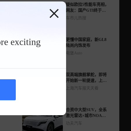
疑似欧拉5性能车亮相，
网友：国产GTI终于要
来了！
车市儿热搜
re exciting
更懂中国家庭，新GL8
陆尚内饰发布
电堡Auto
双高端旗舰掌舵，即将
开始新一轮提速，上汽
大众新能源车稳住了
上海汽车报天天看
合资中大型SUV，全系
激光雷达+城市NOA，
到底能不能买？
功夫汽车