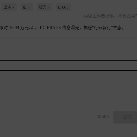
上市 >
ID. >
曝光 >
ERA >
内容由作者提供，不代表易
16.99 万元起 ， ID. ERA 5S 信息曝光，揭秘“行云智行”生态。
0/500
发布