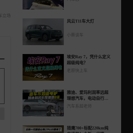
车立场
风云T11车大灯
小蔡谈车
埃安Ray 7，凭什么定义
超级纯电？
老原快上车
雅迪、爱玛利润率远超
理想汽车，电动自行车
暗藏多少溢价？
汽车系超老师
猎鹰700+标配220km纯