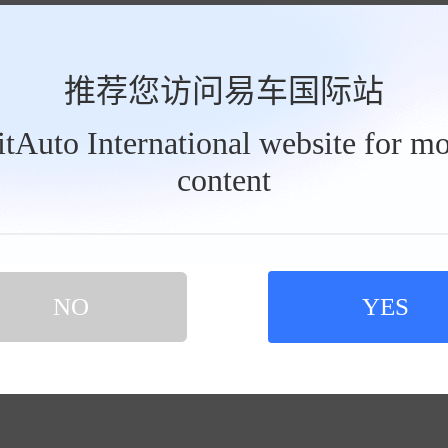
推荐您访问易车国际站
BitAuto International website for mo
content
NO
YES