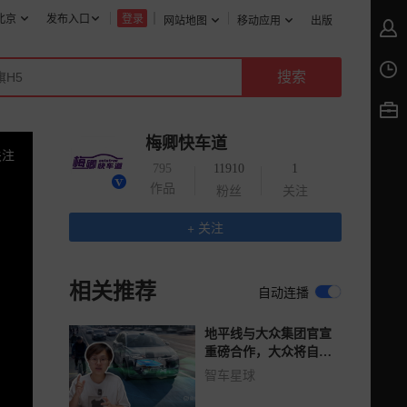
北京
发布入口
登录
网站地图
移动应用
出版
梅卿快车道
关注
795
11910
1
作品
粉丝
关注
+ 关注
相关推荐
自动连播
地平线与大众集团官宣
重磅合作，大众将自主
开发端到端自动驾驶系
智车星球
统