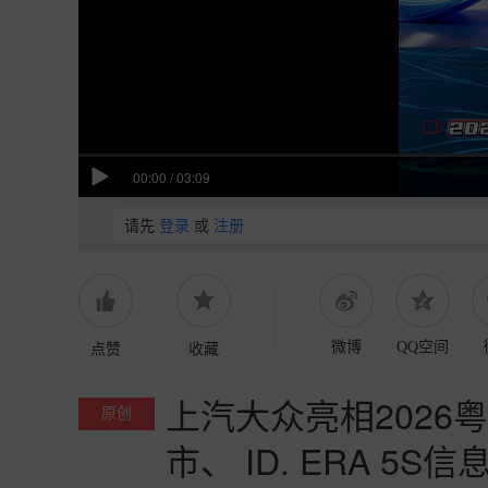
00:00
/
03:09
请先
登录
或
注册
点赞
收藏
微博
QQ空间
上汽大众亮相2026
原创
市、 ID. ERA 5S