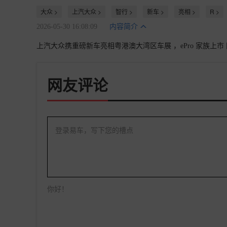
大众 >
上汽大众 >
智行 >
新车 >
亮相 >
R >
2026-05-30 16:08:09
内容简介
上汽大众携重磅新车亮相粤港澳大湾区车展 ，ePro 家族上市 限时 
网友评论
登录易车，写下您的槽点
你好！