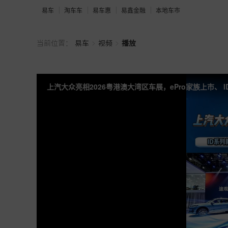
易车
淘车车
易车惠
易鑫金融
本地车市
>
>
当前位置：
易车
视频
播放
上汽大众亮相2026粤港澳大湾区车展，ePro家族上市、 ID.