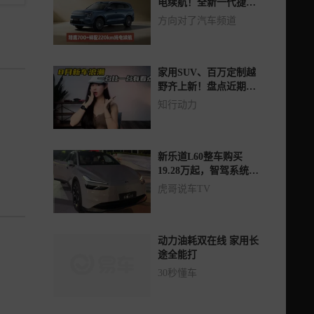
电续航！全新一代捷途
山海L7PLUS要来了
方向对了汽车频道
家用SUV、百万定制越
野齐上新！盘点近期集
中曝光5款重磅新车
知行动力
新乐道L60整车购买
19.28万起，智驾系统如
何？
虎哥说车TV
动力油耗双在线 家用长
途全能打
30秒懂车