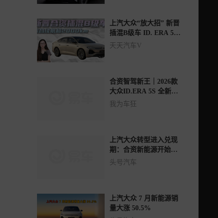
上汽大众“放大招” 新晋
插混B级车 ID. ERA 5S
能否扛“大旗”？
天天汽车V
合资智驾新王｜2026款
大众ID.ERA 5S 全新智
能纯电轿车
我为车狂
上汽大众转型进入兑现
期：合资新能源开始反
攻
头号汽车
上汽大众 7 月新能源销
量大涨 50.5%