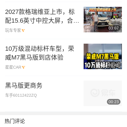
2027款格瑞维亚上市，标
配15.6英寸中控大屏，合资
03:07
MPV新选择
玩车专家
10万级混动标杆车型，荣
威M7黑马版到店体验
01:41
星星CAR
黑马版更商务
车手60112422ZQ
00:23
热门评论