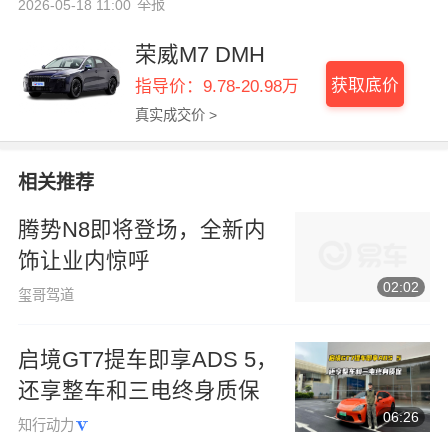
举报
2026-05-18 11:00
荣威M7 DMH
获取底价
指导价：9.78-20.98万
真实成交价 >
相关推荐
腾势N8即将登场，全新内
饰让业内惊呼
02:02
玺哥驾道
启境GT7提车即享ADS 5，
还享整车和三电终身质保
06:26
知行动力