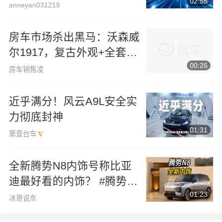
02:55
发！
anneyan031219
房车市场杀出黑马：沃森威
尔1917，复古外观+全套配
00:26
置仅19.8万起
房车销售凌
近乎满分！风云A9L安全实
力彻底封神
01:31
第壹台车
全新腾势N8内饰号称比亚
迪最好看的内饰？ #腾势
01:23
N8 #大五座纯电豪华SUV #
冰哥说车
腾势N8全新内饰首曝