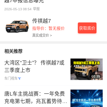
越7申报信息曝光
举报
2026-05-13 08:54
传祺越7
获取底价
指导价：暂无报价
真实成交价 >
相关推荐
大湾区“卫士”？ 传祺越7或
三季度上市
01:39
车门视车
唐L车主挑战赛：一年免费
充电第七期，兆瓦蓄势待