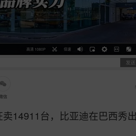
高清 1080P
倍速
发送
微信
卖14911台，比亚迪在巴西秀