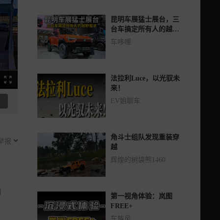
昆明车展猛士展台，三
台车搞定所有人的越野
需求
车哆哩
法拉利Luce，以光驭未
来！
EV姐聊车
角斗士组队发现重装穿
举报
越
辉煌的树袋熊1460
出
第一视角体验：岚图
FREE+
车族风