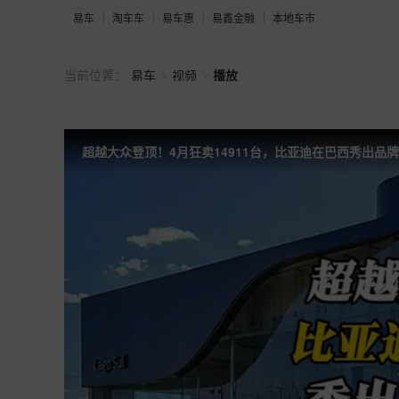
易车
淘车车
易车惠
易鑫金融
本地车市
>
>
当前位置：
易车
视频
播放
超越大众登顶！4月狂卖14911台，比亚迪在巴西秀出品