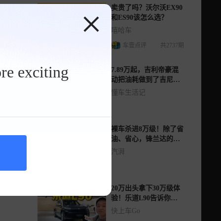
卖贵了吗？沃尔沃EX90
和ES90该怎么选？
嘻哈车
车壹点评
共2737期
re exciting
7.89万起，吉利帝豪混
动把油耗做到了吉尼斯
纪录
懂车生活记
裸车杀进8万级！除了省
油、省心，锋兰达的这
些缺点你能忍？
汽湃
20万出头拿下30万级体
验！乐道L90告诉你什
么是一步到位
快上车Go