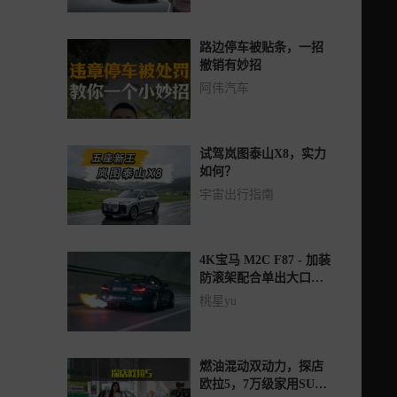
路边停车被贴条，一招
撤销有妙招
阿伟汽车
试驾岚图泰山X8，实力
如何？
宇宙出行指南
4K宝马 M2C F87 - 加装
防滚架配合单出大口径
排气管
桃星yu
燃油混动双动力，探店
欧拉5，7万级家用SUV