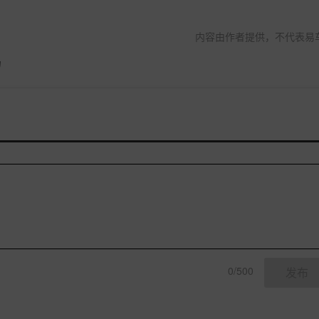
内容由作者提供，不代表易
力
0/500
发布