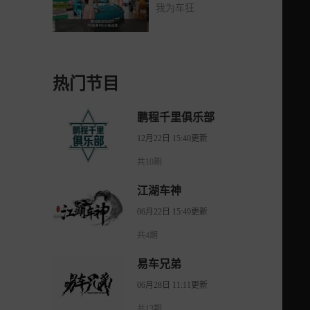
新选择
我为车狂
热门节目
鹏程千里俱乐部
12月22日 15:40更新
共10期
江湖车神
06月22日 15:49更新
共4期
易车兄弟
06月28日 11:11更新
共13期