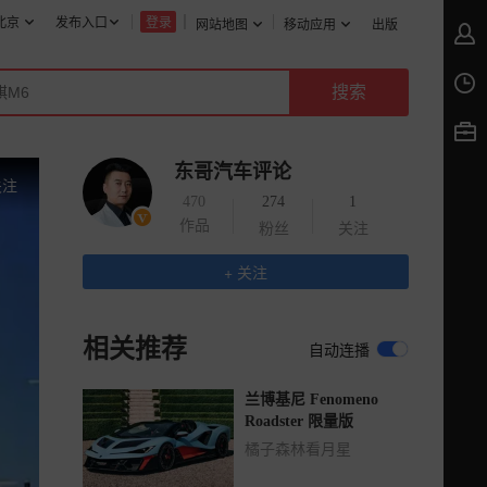
北京
发布入口
登录
网站地图
移动应用
出版
东哥汽车评论
关注
470
274
1
作品
粉丝
关注
+ 关注
相关推荐
自动连播
兰博基尼 Fenomeno
Roadster 限量版
橘子森林看月星