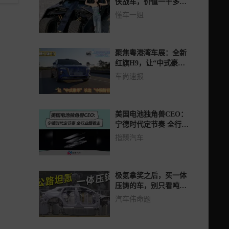
侠战车，价值一千多
万，运费都要五百万!
懂车一姐
聚焦粤港湾车展：全新
红旗H9，让“中式豪华”
长出“中国智能”
车尚速报
美国电池独角兽CEO：
宁德时代定节奏 全行业
跟着走
指臻汽车
极氪拿奖之后，买一体
压铸的车，别只看吨位
了
汽车伟命题