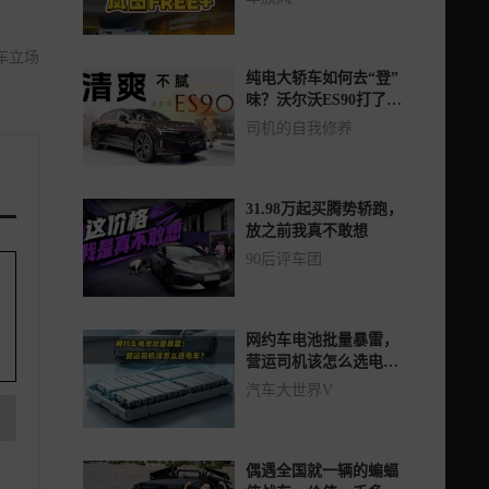
车立场
纯电大轿车如何去“登”
味？沃尔沃ES90打了个
样
司机的自我修养
31.98万起买腾势轿跑，
放之前我真不敢想
90后评车团
网约车电池批量暴雷，
营运司机该怎么选电
车？
汽车大世界V
偶遇全国就一辆的蝙蝠