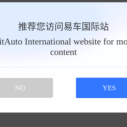
推荐您访问易车国际站
BitAuto International website for mo
content
NO
YES