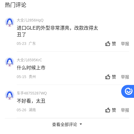
热门评论
大全儿2856HgQ
进口GLE的外型非常漂亮，改款改得太
丑了
赞
举报
05-23
广东
大全儿6595KrC
什么时候上市
赞
举报
05-15
贵州
车手48755287WQ
不好看，太丑
赞
举报
05-26
湖南
查看全部评论