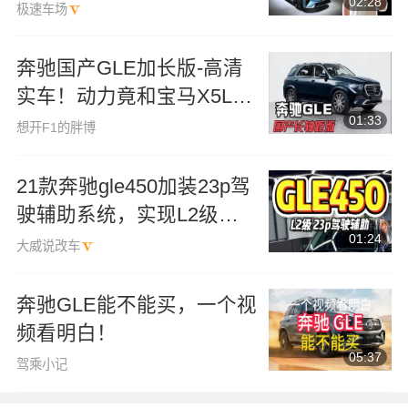
02:28
极速车场
奔驰国产GLE加长版-高清
实车！动力竟和宝马X5L一
01:33
模一样？
想开F1的胖博
21款奔驰gle450加装23p驾
驶辅助系统，实现L2级辅
01:24
助功能
大威说改车
奔驰GLE能不能买，一个视
频看明白！
05:37
驾乘小记