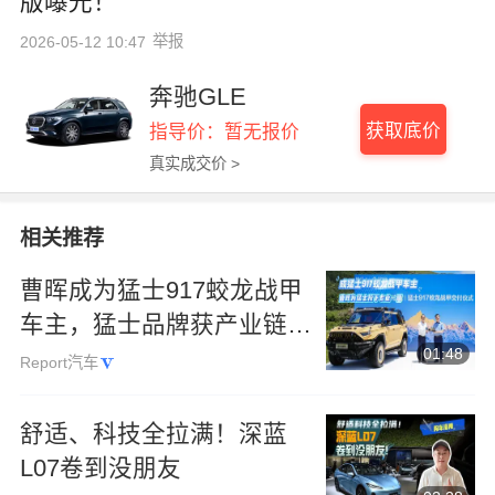
版曝光！
举报
2026-05-12 10:47
奔驰GLE
获取底价
指导价：暂无报价
真实成交价 >
相关推荐
曹晖成为猛士917蛟龙战甲
车主，猛士品牌获产业链专
01:48
业认可
Report汽车
舒适、科技全拉满！深蓝
L07卷到没朋友