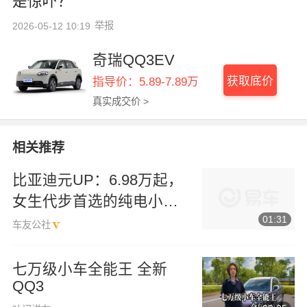
是惊吓？
举报
2026-05-12 10:19
奇瑞QQ3EV
获取底价
指导价：5.89-7.89万
真实成交价 >
相关推荐
比亚迪元UP：6.98万起，
女生代步首选的纯电小
SUV
01:31
车友公社
七万级小车全能王 全新
QQ3