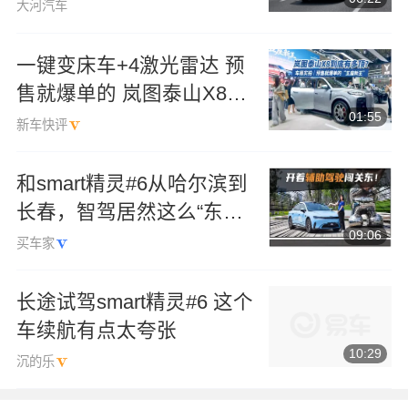
馆
大河汽车
一键变床车+4激光雷达 预
售就爆单的 岚图泰山X8到
01:55
底有多顶？
新车快评
和smart精灵#6从哈尔滨到
长春，智驾居然这么“东
09:06
北”？
买车家
长途试驾smart精灵#6 这个
车续航有点太夸张
10:29
沉的乐