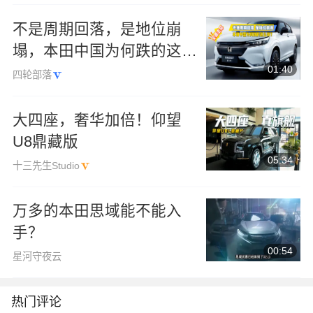
不是周期回落，是地位崩
塌，本田中国为何跌的这么
01:40
快？
四轮部落
大四座，奢华加倍！仰望
U8鼎藏版
05:34
十三先生Studio
万多的本田思域能不能入
手？
00:54
星河守夜云
热门评论