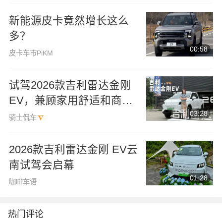
新能源皮卡竟然增长这么
多？
00:58
皮卡车市PiKM
试驾2026款吉利雷达金刚
EV，兼顾家用舒适和商用
03:28
装载，关键还省钱
骑士侃车
2026款吉利雷达金刚 EV云
南试驾会启幕
01:28
咖啡车语
热门评论