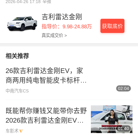
举报
2026-04-26 17:18
吉利雷达金刚
获取底价
指导价：9.98-24.88万
真实成交价 >
相关推荐
26款吉利雷达金刚EV，家
商两用纯电智能皮卡标杆之
02:04
作
中南汽车CS
既能帮你赚钱又能带你去野
2026款吉利雷达金刚EV体
01:40
验
车影术