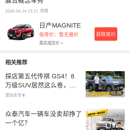
展台概念车秀
举报
2026-04-24 23:21
日产MAGNITE
获取底价
指导价：暂无报价
真实成交价 >
相关推荐
探店第五代传祺 GS4！8
万级SUV居然这么卷，家
01:35
用党直接冲
掌尚车市
众泰汽车一辆车没卖却挣了
一个亿？