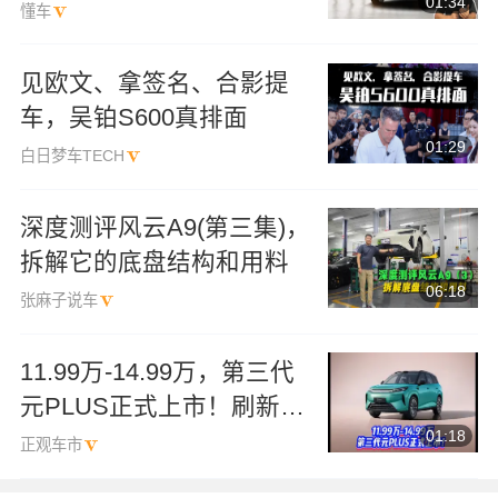
01:34
懂车
见欧文、拿签名、合影提
车，吴铂S600真排面
01:29
白日梦车TECH
深度测评风云A9(第三集)，
拆解它的底盘结构和用料
06:18
张麻子说车
11.99万-14.99万，第三代
元PLUS正式上市！刷新A
01:18
级SUV新标杆
正观车市