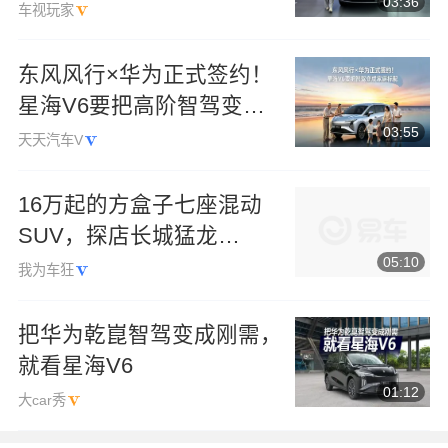
03:36
拍
车视玩家
东风风行×华为正式签约！
星海V6要把高阶智驾变成
03:55
家庭标配
天天汽车V
16万起的方盒子七座混动
SUV，探店长城猛龙
05:10
PLUS，家用越野都能行
我为车狂
把华为乾崑智驾变成刚需，
就看星海V6
01:12
大car秀